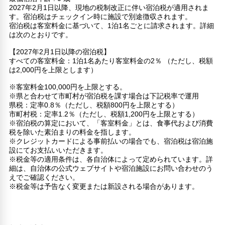
2027年2月1日以降、現地の税制改正に伴い宿泊税が適用されま
す。宿泊税はチェックイン時に施設で別途徴収されます。
宿泊税は客室料金に基づいて、1泊1名ごとに請求されます。詳細
は次のとおりです。
【2027年2月1日以降の宿泊税】
すべての客室料金：1泊1名あたり客室料金の2％ （ただし、税額
は2,000円を上限とします）
※客室料金100,000円を上限とする。
※県と合わせて市町村が宿泊税を課す場合は下記税率で運用
県税：定率0.8％（ただし、税額800円を上限とする）
市町村税：定率1.2％（ただし、税額1,200円を上限とする）
※宿泊税の算定において、「客室料金」とは、食事代および消費
税を除いた素泊まりの料金を指します。
※クレジットカードによる事前払いの場合でも、宿泊税は宿泊施
設にてお支払いいただきます。
※税金等の適用条件は、各自治体によって定められています。詳
細は、自治体の公式ウェブサイトや宿泊施設にお問い合わせのう
えでご確認ください。
※税金等は予告なく変更または新設される場合があります。