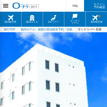
ログイン
FAQ
予約確認
エンタメ
国内航空券
国内ホテル
JALツアー
海外航空券
ツアー
旅行TOP
国内ホテル・旅館の宿泊格安予約・比較
サンドリバー 石垣