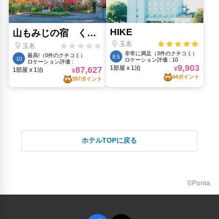
旧細川邸(18.39km)
水前寺成趣園(22.13km)
水前寺成趣園(水前寺公園)(22.13km)
熊本城(19.09km)
熊本城 桜の馬場 城彩苑(19.12km)
ホテルTOPに戻る
©Ponta