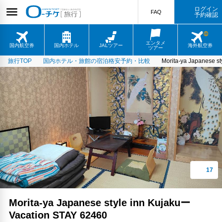
ログイン
FAQ
予約確認
エンタメ
国内航空券
国内ホテル
JALツアー
海外航空券
ツアー
旅行TOP
国内ホテル・旅館の宿泊格安予約・比較
Morita-ya Japanese s
Morita-ya Japanese style inn Kujakuー
Vacation STAY 62460