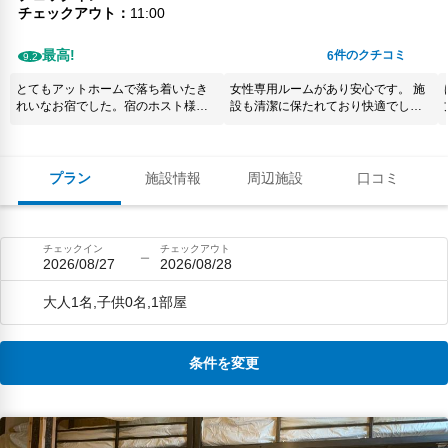
チェックアウト
11:00
最高!
件のクチコミ
6
9.2
とてもアットホームで落ち着いたき
女性専用ルームがあり安心です。 施
れいなお宿でした。宿のホスト様も
設も清潔に保たれており快適でし
親切です！オススメ
た。 ２匹のワンちゃん達にも癒やさ
れました。
プラン
施設情報
周辺施設
口コミ
チェックイン
チェックアウト
2026/08/27
2026/08/28
大人1名,子供0名,1部屋
条件を変更