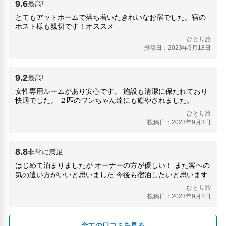
9.6
最高!
北海道庁(2.66km)
とてもアットホームで落ち着いたきれいなお宿でした。宿の
さっぽろテレビ塔(2.33km)
ホスト様も親切です！オススメ
大通公園(2.24km)
ひとり旅
山モイワ(3.2km)
投稿日：2023年9月18日
時計台(2.46km)
札幌地下歩行者空間(2.73km)
狸小路商店街(1.86km)
9.2
最高!
白い恋人公園(8.58km)
女性専用ルームがあり安心です。 施設も清潔に保たれており
藻岩山(3.2km)
快適でした。 ２匹のワンちゃん達にも癒やされました。
ひとり旅
投稿日：2023年9月3日
8.8
非常に満足
はじめて泊まりましたが オーナーの方が優しい！ また客への
気の遣い方がいいと思いました 今後も宿泊したいと思います
ひとり旅
投稿日：2023年9月2日
全ての口コミを見る