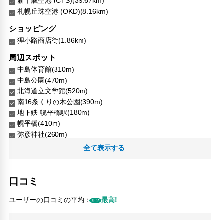
新千歳空港 (CTS)(39.67km)
札幌丘珠空港 (OKD)(8.16km)
ショッピング
狸小路商店街(1.86km)
周辺スポット
中島体育館(310m)
中島公園(470m)
北海道立文学館(520m)
南16条くりの木公園(390m)
地下鉄 幌平橋駅(180m)
幌平橋(410m)
弥彦神社(260m)
札幌コンサートホール(450m)
全て表示する
札幌コンサートホールKitara(480m)
札幌護国神社(50m)
口コミ
人気スポット
すすきの(1.7km)
ユーザーの口コミの平均：
最高!
9.2
ブラックスライドマントラ(2.24km)
北海道大学(2.73km)