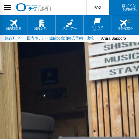
ログイン
FAQ
予約確認
エンタメ
国内航空券
国内ホテル
JALツアー
海外航空券
ツアー
旅行TOP
国内ホテル・旅館の宿泊格安予約・比較
Arura Sapporo