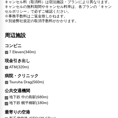
対応言語
キャンセル料（取消料）は宿泊施設・プランにより異なります。
キャンセルの無料期間やキャンセル料率は、各プランの「キャン
英語
セルポリシー」で必ずご確認ください。
日本語
※事務手数料はご返金致しかねます。
※別途弊社規定の取消手数料がかかります。
その他サービス
ロッカー
共用ラウンジ/TVエリア
周辺施設
24時間セキュリティ
フードデリバリー
コンビニ
リネン・衣類の湯洗い
7 Eleven(340m)
キャッシュレス支払いサービス
現金引き出し
ATM(320m)
病院・クリニック
Tsuruha Drag(560m)
公共交通機関
地下鉄 中の島駅(680m)
地下鉄 幌平橋駅(180m)
最寄りの空港