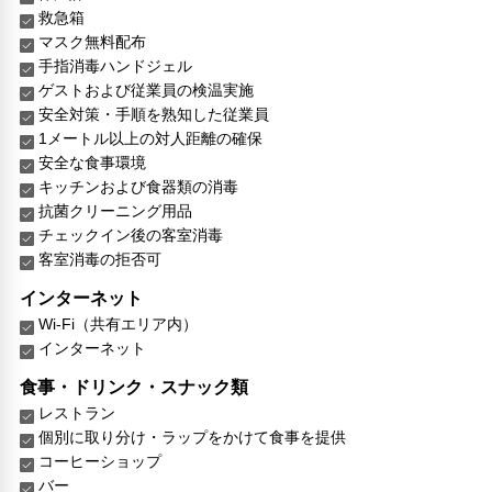
救急箱
マスク無料配布
手指消毒ハンドジェル
ゲストおよび従業員の検温実施
安全対策・手順を熟知した従業員
1メートル以上の対人距離の確保
安全な食事環境
キッチンおよび食器類の消毒
抗菌クリーニング用品
チェックイン後の客室消毒
客室消毒の拒否可
インターネット
Wi-Fi（共有エリア内）
インターネット
食事・ドリンク・スナック類
レストラン
個別に取り分け・ラップをかけて食事を提供
コーヒーショップ
バー