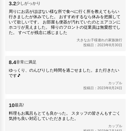
3.2
少しがっかり
竹林寺(17.16km)
周りにお店がほぼない様な所で食べに行く所を教えてもらい
高知城(16.03km)
行きましたが休みでした。 おすすめするなら休みを把握して
高知 日曜市(16.34km)
いて欲しいです。 お部屋も便器が汚れていたのとエアコンに
高知県立坂本龍馬記念館(13.18km)
ホコリが見えました。 帰りのフロントの従業員は無愛想でし
た。 すべてが残念に感じました
大きなお子様連れの家族旅行
投稿日：2023年8月30日
8.4
非常に満足
ゆっくり、のんびりした時間を過ごせました。また行きたい
です🎵
カップル
投稿日：2023年8月24日
10
最高!
料理もお風呂もとても良かった。 スタッフの皆さんもすごく
気持ち良い対応していただきました。
カップル
投稿日：2023年7月16日