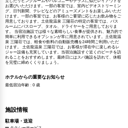
立したリビングルームやバルコニーやテラスに似たレイアウトを
お選びいただけます。一部の客室では、室内ビデオストリーミン
グ、日刊新聞、テレビなどのアミューズメントをお楽しみいただ
けます。一部の客室では、お客様のご要望に応じたお飲み物をご
用意しております。土佐龍温泉 三陽荘の特定の客室では、バス
ルームにバスローブ、タオル、ドライヤーをご用意しておりま
す。 当宿泊施設では様々な素晴らしい食事が提供され、魅力的で
簡単に利用できるオプションが常に用意されています。土佐龍温
泉 三陽荘では、軽食や飲料の自動販売機を24時間ご利用いただ
けます。 土佐龍温泉 三陽荘では、お客様が滞在中に楽しめるレ
ジャー設備も充実しています。当宿泊施設すぐ近くのビーチを訪
れることをおすすめします。最終日にはスパ施設を訪れて、休暇
を完璧に締めくくりましょう。
ホテルからの重要なお知らせ
最低宿泊年齢 : 0 歳
施設情報
駐車場・送迎
タクシーサービス