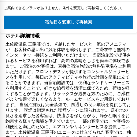
ご案内できるプランがありません。条件を変更して再検索してください。
宿泊日を変更して再検索
ホテル詳細情報
土佐龍温泉 三陽荘では、卓越したサービスと一流のアメニティ
が、お客様の思い出に残る体験を演出します。ご滞在中も無料の
インターネット接続をご利用いただけます。 当宿泊施設で提供さ
れるサービスを利用すれば、高知の素晴らしさを簡単に体験でき
ます。 ご宿泊のお客様は、直接当宿泊施設の無料駐車場をご利用
いただけます。フロントデスクが提供するコンシェルジュサービ
スを利用して、毎日のアクティビティや旅行の計画を簡単に立て
ることができます。当宿泊施設では、便利なランドリーサービス
を利用することで、好きな旅行着を清潔に保てるため、荷物を軽
くすることができます。リラックスが必要な方のために、ご滞在
がより快適で楽しくなるよう、ルームサービスをご用意しており
ます。 当宿泊施設は完全禁煙で、風通しの良い環境を提供してお
ります。 喫煙は指定された喫煙ゾーンに限られます。 居心地の
良さを追求した各客室は、快適さを保ちながら、静かな眠りをお
約束する様々な機能を備えています。一部の客室では、お客様の
利便性と満足のために、エアコンやリネンサービスを提供してい
ます。土佐龍温泉 三陽荘のユニークに仕立てられた客室では、独