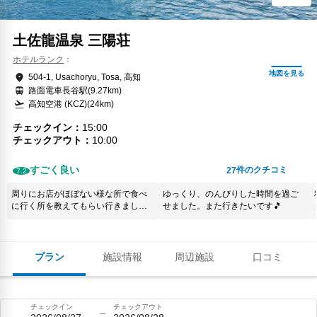
土佐龍温泉 三陽荘
ホテルランク
504-1, Usachoryu, Tosa, 高知
路面電車長谷駅(9.27km)
高知空港 (KCZ)(24km)
チェックイン
15:00
チェックアウト
10:00
すごく良い
件のクチコミ
27
7.2
周りにお店がほぼない様な所で食べ
ゆっくり、のんびりした時間を過ご
に行く所を教えてもらい行きました
せました。また行きたいです🎵
が休みでした。 おすすめするなら休
みを把握していて欲しいです。 お部
屋も便器が汚れていたのとエアコン
にホコリが見えました。 帰りのフロ
プラン
施設情報
周辺施設
口コミ
ントの従業員は無愛想でした。 すべ
てが残念に感じました
チェックイン
チェックアウト