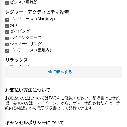
ビジネス用施設
レジャー・アクティビティ設備
ゴルフコース（3km圏内）
釣り
ダイビング
ハイキングコース
シュノーケリング
ゴルフコース（敷地内）
リラックス
マッサージ
全て表示する
スパ
喫煙所
スパ/サウナ
お支払い方法について
子供向け施設・サービス
お支払い方法についてはFAQをご確認ください。領収書はご予約
ファミリールーム
後、会員の方は「マイページ」から、ゲスト予約された方は「予
約内容確認」から電子領収書として発行できます。
家族・お子様に優しい設備
こだわりの設備
キャンセルポリシーについて
温泉