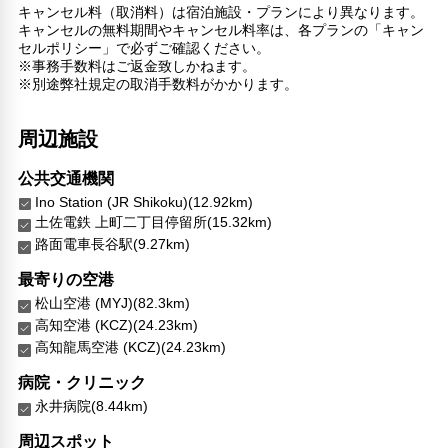
キャンセル料（取消料）は宿泊施設・プランにより異なります。
ショップ
キャンセルの無料期間やキャンセル料率は、各プランの「キャン
ガーデン
セルポリシー」で必ずご確認ください。
※事務手数料はご返金致しかねます。
館内施設・便利なサービス
※別途弊社規定の取消手数料がかかります。
荷物預かりサービス
館内ショップ
周辺施設
エレベーター
対応言語
公共交通機関
英語
Ino Station (JR Shikoku)(12.92km)
日本語
土佐電鉄 上町二丁目停留所(15.32km)
ベトナム語
路面電車長谷駅(9.27km)
その他サービス
最寄りの空港
自動販売機
松山空港 (MYJ)(82.3km)
セーフティボックス（フロント）
高知空港 (KCZ)(24.23km)
電気自動車充電スタンド
高知龍馬空港 (KCZ)(24.23km)
コインランドリー
病院・クリニック
キャッシュレス支払いサービス
永井病院(8.44km)
周辺スポット