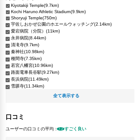
Kiyotakiji Temple(9.7km)
Kochi Haruno Athletic Stadium(9.9km)
Shoryuji Temple(750m)
宇佐しおかぜ公園のホエールウォッチング(2.14km)
愛宕病院（分院）(11km)
永井病院(8.44km)
清滝寺(9.7km)
秦神社(10.98km)
種間寺(7.35km)
若宮八幡宮(10.96km)
路面電車長谷駅(9.27km)
長浜病院(11.49km)
雪蹊寺(11.34km)
高知競馬場(10.82km)
全て表示する
人気スポット
五台山公園(17.07km)
口コミ
坂本龍馬銅像(13.6km)
桂浜(13.47km)
ユーザーの口コミの平均：
すごく良い
7.2
はりまや橋(16.42km)
アンパンマン&バイキンマン石像(16.46km)