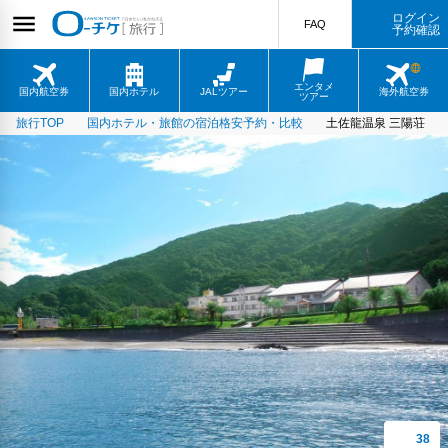
ログイン
FAQ
予約確認
エンタメ
国内航空券
国内ホテル
JALツアー
海外航空券
ツアー
旅行TOP
国内ホテル・旅館の宿泊格安予約・比較
土佐龍温泉 三陽荘