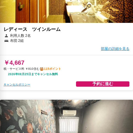
レディース ツインルーム
利用人数 2名
布団 2組
部屋の詳細を見る
￥4,667
税・サービス料 ￥810含む
115ポイント
2026年08月25日までキャンセル無料
予約に進む
キャンセルポリシー