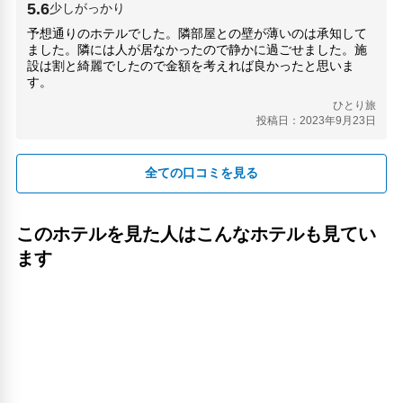
5.6
少しがっかり
予想通りのホテルでした。隣部屋との壁が薄いのは承知して
ました。隣には人が居なかったので静かに過ごせました。施
設は割と綺麗でしたので金額を考えれば良かったと思いま
す。
ひとり旅
投稿日：2023年9月23日
全ての口コミを見る
このホテルを見た人はこんなホテルも見てい
ます