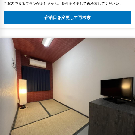
ご案内できるプランがありません。条件を変更して再検索してください。
宿泊日を変更して再検索