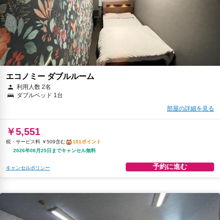
エコノミー ダブルルーム
利用人数 2名
ダブルベッド 1台
部屋の詳細を見る
￥5,551
税・サービス料 ￥509含む
151ポイント
2026年08月25日までキャンセル無料
予約に進む
キャンセルポリシー