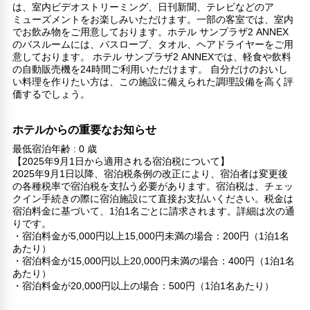
は、室内ビデオストリーミング、日刊新聞、テレビなどのア
ミューズメントをお楽しみいただけます。一部の客室では、室内
でお飲み物をご用意しております。ホテル サンプラザ2 ANNEX
のバスルームには、バスローブ、タオル、ヘアドライヤーをご用
意しております。 ホテル サンプラザ2 ANNEXでは、軽食や飲料
の自動販売機を24時間ご利用いただけます。 自分だけのおいし
い料理を作りたい方は、この施設に備えられた調理設備を高く評
価するでしょう。
ホテルからの重要なお知らせ
最低宿泊年齢 : 0 歳
【2025年9月1日から適用される宿泊税について】
2025年9月1日以降、宿泊税条例の改正により、宿泊者は変更後
の各種税率で宿泊税を支払う必要があります。宿泊税は、チェッ
クイン手続きの際に宿泊施設にて直接お支払いください。税金は
宿泊料金に基づいて、1泊1名ごとに請求されます。詳細は次の通
りです。
・宿泊料金が5,000円以上15,000円未満の場合：200円（1泊1名
あたり）
・宿泊料金が15,000円以上20,000円未満の場合：400円（1泊1名
あたり）
・宿泊料金が20,000円以上の場合：500円（1泊1名あたり）