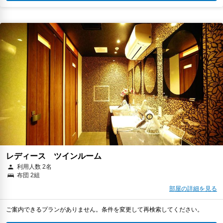
レディース ツインルーム
利用人数 2名
布団 2組
部屋の詳細を見る
ご案内できるプランがありません。条件を変更して再検索してください。