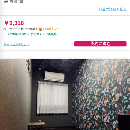
布団 4組
部屋の詳細を見る
￥9,318
税・サービス料 ￥855含む
253ポイント
2026年08月25日までキャンセル無料
予約に進む
キャンセルポリシー