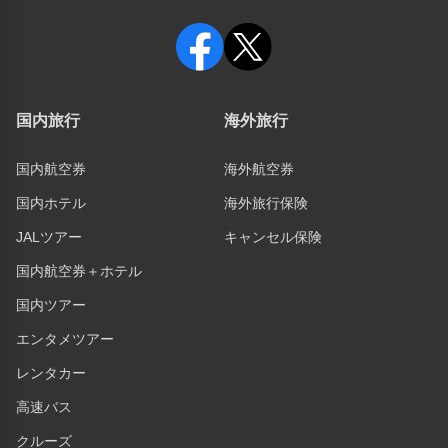
国内旅行
海外旅行
国内航空券
海外航空券
国内ホテル
海外旅行保険
JALツアー
キャンセル保険
国内航空券＋ホテル
国内ツアー
エンタメツアー
レンタカー
高速バス
クルーズ