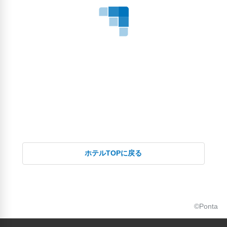
ホテルTOPに戻る
©Ponta