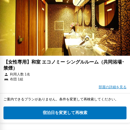
【女性専用】和室 エコノミー シングルルーム（共同浴場･
禁煙）
利用人数 1名
布団 1組
部屋の詳細を見る
ご案内できるプランがありません。条件を変更して再検索してください。
宿泊日を変更して再検索