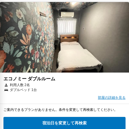
エコノミー ダブルルーム
利用人数 2名
ダブルベッド 1台
部屋の詳細を見る
ご案内できるプランがありません。条件を変更して再検索してください。
宿泊日を変更して再検索