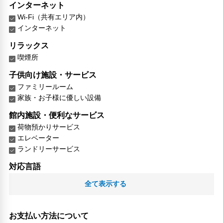
インターネット
Wi-Fi（共有エリア内）
インターネット
リラックス
喫煙所
子供向け施設・サービス
ファミリールーム
家族・お子様に優しい設備
館内施設・便利なサービス
荷物預かりサービス
エレベーター
ランドリーサービス
対応言語
英語
全て表示する
日本語
その他サービス
お支払い方法について
自動販売機