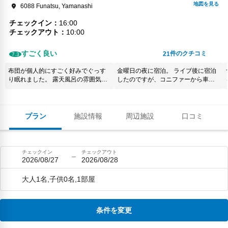
6088 Funatsu, Yamanashi
チェックイン
16:00
チェックアウト
10:00
すごく良い
件のクチコミ
21
7.3
布団が個人的にすごく好みでぐっす
金曜日の夜に宿泊。 ライブ後に宿泊
り眠れました。 露天風呂の雰囲気が
したのですが、コニファーから車で
すごく風情があり、ついつい長風呂
10分程度とすごく近かったです。 部
してしまいました。 また機会があれ
屋は古さもなく綺麗でした。 大浴場
ば、利用させていただきたいです。
が23時まで使用できてよかったで
す。
プラン
施設情報
周辺施設
口コミ
チェックイン
チェックアウト
2026/08/27
2026/08/28
大人1名,子供0名,1部屋
条件を変更