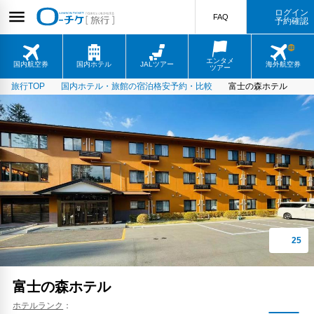
ログイン
FAQ
予約確認
エンタメ
国内航空券
国内ホテル
JALツアー
海外航空券
ツアー
旅行TOP
国内ホテル・旅館の宿泊格安予約・比較
富士の森ホテル
富士の森ホテル
ホテルランク