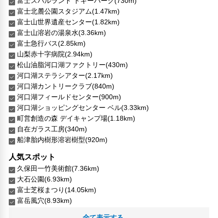
富士スバルランド ドギーパーク(730m)
富士北麓公園スタジアム(1.47km)
富士山世界遺産センター(1.82km)
富士山溶岩の湯泉水(3.36km)
富士急行バス(2.85km)
山梨赤十字病院(2.94km)
松山油脂河口湖ファクトリー(430m)
河口湖ステラシアター(2.17km)
河口湖カントリークラブ(840m)
河口湖フィールドセンター(900m)
河口湖ショッピングセンター ベル(3.33km)
町営創造の森 デイキャンプ場(1.18km)
自在ガラス工房(340m)
船津胎内樹形溶岩樹型(920m)
人気スポット
久保田一竹美術館(7.36km)
大石公園(6.93km)
富士芝桜まつり(14.05km)
富岳風穴(8.93km)
本栖湖(15.45km)
全て表示する