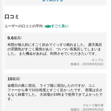
河口湖大橋(5.28km)
河口湖オルゴールの森(6.92km)
河口湖駅ビル(4.34km)
口コミ
西湖いやしの里根場(9.71km)
青木ヶ原樹海(11.5km)
ユーザーの口コミの平均：
すごく良い
7.3
9.6
最高!
布団が個人的にすごく好みでぐっすり眠れました。 露天風呂
の雰囲気がすごく風情があり、ついつい長風呂してしまいま
した。 また機会があれば、利用させていただきたいです。
カップル
投稿日：2023年9月24日
10
最高!
金曜日の夜に宿泊。 ライブ後に宿泊したのですが、コニ
ファーから車で10分程度とすごく近かったです。 部屋は古さ
もなく綺麗でした。 大浴場が23時まで使用できてよかったで
す。
グループ旅行者
投稿日：2023年9月24日