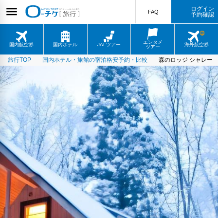
ログイン
FAQ
予約確認
エンタメ
国内航空券
国内ホテル
JALツアー
海外航空券
ツアー
旅行TOP
国内ホテル・旅館の宿泊格安予約・比較
森のロッジ シャレー