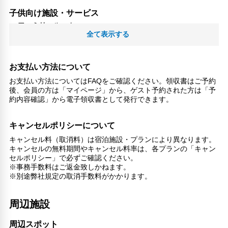
子供向け施設・サービス
ファミリールーム
全て表示する
家族・お子様に優しい設備
こだわりの設備
ガーデン
お支払い方法について
お支払い方法についてはFAQをご確認ください。領収書はご予約
館内施設・便利なサービス
後、会員の方は「マイページ」から、ゲスト予約された方は「予
荷物預かりサービス
約内容確認」から電子領収書として発行できます。
ツアーデスク
コンシェルジュ
キャンセルポリシーについて
エレベーター
キャンセル料（取消料）は宿泊施設・プランにより異なります。
ランドリーサービス
キャンセルの無料期間やキャンセル料率は、各プランの「キャン
セルポリシー」で必ずご確認ください。
対応言語
※事務手数料はご返金致しかねます。
英語
※別途弊社規定の取消手数料がかかります。
日本語
フランス語
周辺施設
その他サービス
共用ラウンジ/TVエリア
周辺スポット