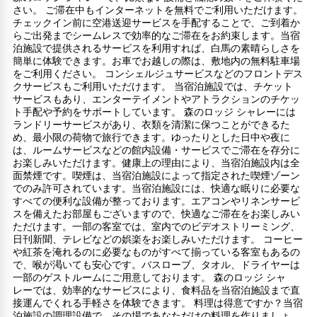
さい。 ご滞在中もインターネットを無料でご利用いただけます。
チェックイン前に空港送迎サービスを手配することで、ご到着か
らご出発までシームレスで効率的なご滞在をお約束します。当宿
泊施設で提供されるサービスを利用すれば、白馬の素晴らしさを
簡単に体験できます。お車でお越しの際は、敷地内の無料駐車場
をご利用ください。 コンシェルジュサービスなどのフロントデス
クサービスもご利用いただけます。 当宿泊施設では、チケット
サービスもあり、エンターテイメントやアトラクションのチケッ
ト手配や予約をサポートしています。 森のロッジ シャレーには
ランドリーサービスがあり、衣類を清潔に保つことができるた
め、最小限の荷物で旅行できます。ゆったりとした日中や夜に
は、ルームサービスなどの館内設備・サービスでご滞在を存分に
お楽しみいただけます。健康上の理由により、当宿泊施設内は全
面禁煙です。喫煙は、当宿泊施設によって指定された喫煙ゾーン
でのみ許可されています。当宿泊施設には、快適な眠りに必要な
すべての便利な設備が整っております。エアコンやリネンサービ
スを備えたお部屋もございますので、快適なご滞在をお楽しみい
ただけます。一部の客室では、室内でのビデオストリーミング、
日刊新聞、テレビなどの娯楽をお楽しみいただけます。 コーヒー
や紅茶を淹れるのに必要なものがすべて揃っている客室もあるの
で、喉が渇いても安心です。バスローブ、タオル、ドライヤーは
一部のゲストルームにご用意しております。 森のロッジ シャ
レーでは、効率的なサービスにより、食料品を当宿泊施設まで直
接運んでくれる手軽さを体験できます。 料理は得意ですか？当宿
泊施設の調理設備で、その場であなただけの料理を作りましょ