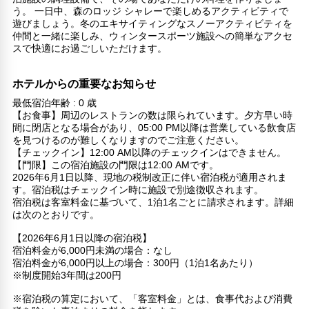
う。 一日中、森のロッジ シャレーで楽しめるアクティビティで
遊びましょう。冬のエキサイティングなスノーアクティビティを
仲間と一緒に楽しみ、ウィンタースポーツ施設への簡単なアクセ
スで快適にお過ごしいただけます。
ホテルからの重要なお知らせ
最低宿泊年齢 : 0 歳
【お食事】周辺のレストランの数は限られています。夕方早い時
間に閉店となる場合があり、05:00 PM以降は営業している飲食店
を見つけるのが難しくなりますのでご注意ください。
【チェックイン】12:00 AM以降のチェックインはできません。
【門限】この宿泊施設の門限は12:00 AMです。
2026年6月1日以降、現地の税制改正に伴い宿泊税が適用されま
す。宿泊税はチェックイン時に施設で別途徴収されます。
宿泊税は客室料金に基づいて、1泊1名ごとに請求されます。詳細
は次のとおりです。
【2026年6月1日以降の宿泊税】
宿泊料金が6,000円未満の場合：なし
宿泊料金が6,000円以上の場合：300円（1泊1名あたり）
※制度開始3年間は200円
※宿泊税の算定において、「客室料金」とは、食事代および消費