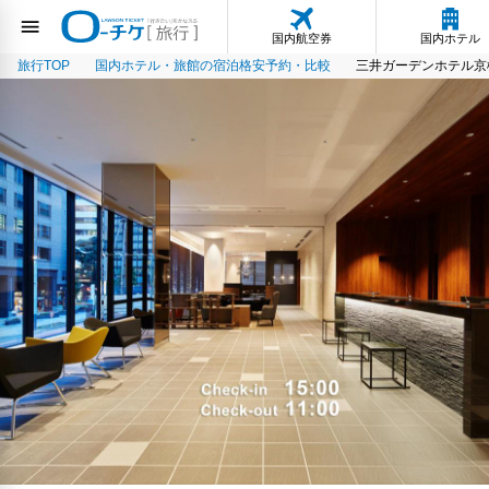
国内航空券
国内ホテル
旅行TOP
国内ホテル・旅館の宿泊格安予約・比較
三井ガーデンホテル京橋