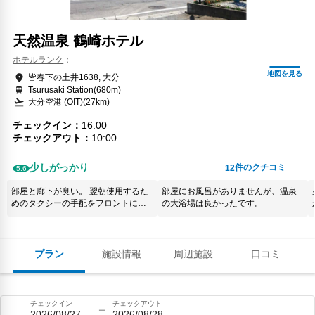
天然温泉 鶴崎ホテル
ホテルランク
皆春下の土井1638, 大分
Tsurusaki Station(680m)
大分空港 (OIT)(27km)
チェックイン
16:00
チェックアウト
10:00
少しがっかり
件のクチコミ
12
5.6
部屋と廊下が臭い。 翌朝使用するた
部屋にお風呂がありませんが、温泉
めのタクシーの手配をフロントにし
の大浴場は良かったです。
たが、手配できていない。 どこのタ
クシー会社に手配しましたか？など
とこちらが知るわけもないことを聞
かれ、こちらが悪いような言いよ
プラン
施設情報
周辺施設
口コミ
う。
チェックイン
チェックアウト
2026/08/27
2026/08/28