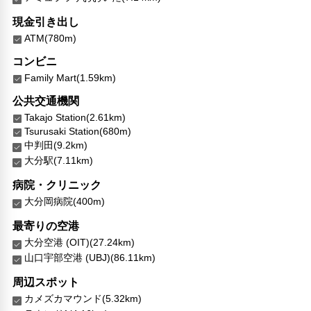
エレベーター
ランドリーサービス
現金引き出し
ATM(780m)
バリアフリー対応
コンビニ
バリアフリー設備
車椅子OK
Family Mart(1.59km)
対応言語
公共交通機関
日本語
Takajo Station(2.61km)
Tsurusaki Station(680m)
その他サービス
中判田(9.2km)
24時間フロント対応
大分駅(7.11km)
自動販売機
病院・クリニック
セーフティボックス（フロント）
大分岡病院(400m)
自転車レンタル
24時間セキュリティ
最寄りの空港
コインランドリー
大分空港 (OIT)(27.24km)
郵便サービス
山口宇部空港 (UBJ)(86.11km)
リネン・衣類の湯洗い
共用筆記用具の設置なし
周辺スポット
カメズカマウンド(5.32km)