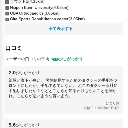
ラウンド1(4.16km)
Nippon Bunri University(4.05km)
OBA Orthopaedics(3.06km)
Oita Sports Rehabilitation center(3.05km)
Ozai Train Station(3.56km)
全て表示する
ROUND 1(4.16km)
Takajo Station(2.61km)
Tsurusaki Station(680m)
口コミ
パークプレイス大分(5.28km)
大分医療センター(3.93km)
ユーザーの口コミの平均：
少しがっかり
5.6
大分岡病院(400m)
大分護国神社(3.78km)
2.0
少しがっかり
大分銀行ドーム(4.72km)
平和市民公園(4.4km)
部屋と廊下が臭い。 翌朝使用するためのタクシーの手配をフ
ロントにしたが、手配できていない。 どこのタクシー会社に
人気スポット
手配しましたか？などとこちらが知るわけもないことを聞か
れ、こちらが悪いような言いよう。
アミュプラザおおいた(7.14km)
JR大分市(7.12km)
ひとり旅
佐賀関道の駅(13.59km)
投稿日：2023年9月3日
大分城址公園(6.64km)
大分城廃墟公園(6.64km)
5.6
少しがっかり
大分府内城跡(6.66km)