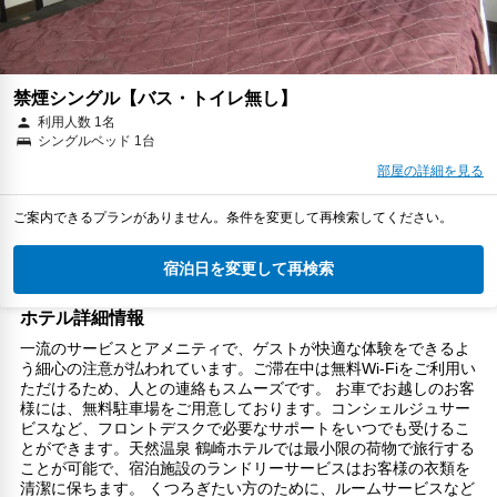
禁煙シングル【バス・トイレ無し】
利用人数 1名
シングルベッド 1台
部屋の詳細を見る
ご案内できるプランがありません。条件を変更して再検索してください。
宿泊日を変更して再検索
ホテル詳細情報
一流のサービスとアメニティで、ゲストが快適な体験をできるよ
う細心の注意が払われています。ご滞在中は無料Wi-Fiをご利用い
ただけるため、人との連絡もスムーズです。 お車でお越しのお客
様には、無料駐車場をご用意しております。コンシェルジュサー
ビスなど、フロントデスクで必要なサポートをいつでも受けるこ
とができます。天然温泉 鶴崎ホテルでは最小限の荷物で旅行する
ことが可能で、宿泊施設のランドリーサービスはお客様の衣類を
清潔に保ちます。 くつろぎたい方のために、ルームサービスなど