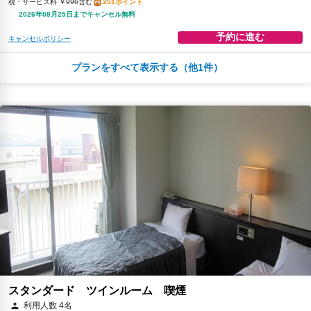
税・サービス料 ￥996含む
251ポイント
2026年08月25日までキャンセル無料
予約に進む
キャンセルポリシー
プランをすべて表示する（他1件）
朝食
夕食
無料WiFi
￥10,613
税・サービス料 ￥1,109含む
285ポイント
2026年08月25日までキャンセル無料
予約に進む
キャンセルポリシー
スタンダード ツインルーム 喫煙
利用人数 4名