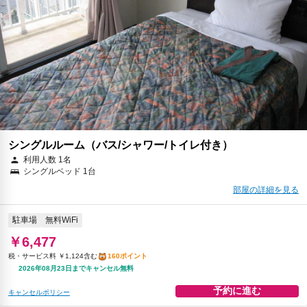
シングルルーム（バス/シャワー/トイレ付き）
利用人数 1名
シングルベッド 1台
部屋の詳細を見る
駐車場
無料WiFi
￥6,477
税・サービス料 ￥1,124含む
160ポイント
2026年08月23日までキャンセル無料
予約に進む
キャンセルポリシー