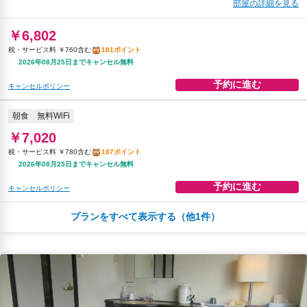
部屋の詳細を見る
￥6,802
税・サービス料 ￥760含む
181ポイント
2026年08月25日までキャンセル無料
予約に進む
キャンセルポリシー
朝食
無料WiFi
￥7,020
税・サービス料 ￥780含む
187ポイント
2026年08月25日までキャンセル無料
予約に進む
キャンセルポリシー
プランをすべて表示する（他1件）
朝食
夕食
無料WiFi
￥9,310
税・サービス料 ￥990含む
249ポイント
2026年08月25日までキャンセル無料
予約に進む
キャンセルポリシー