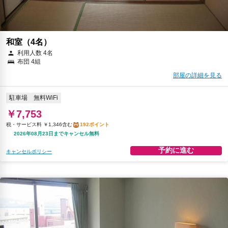
和室（4名）
利用人数 4名
布団 4組
部屋の詳細を見る
駐車場
無料WiFi
￥7,753
税・サービス料 ￥1,346含む
192ポイント
2026年08月23日までキャンセル無料
予約に進む
キャンセルポリシー