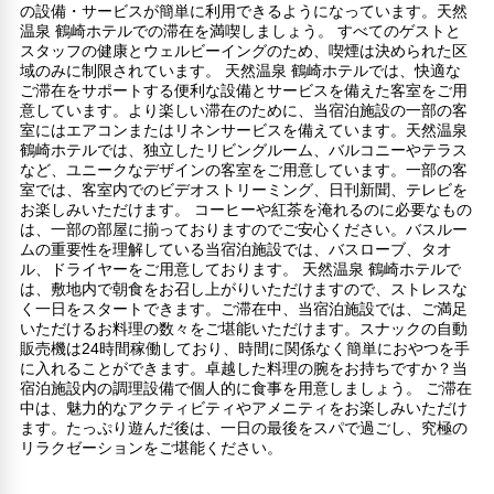
の設備・サービスが簡単に利用できるようになっています。天然
温泉 鶴崎ホテルでの滞在を満喫しましょう。 すべてのゲストと
スタッフの健康とウェルビーイングのため、喫煙は決められた区
域のみに制限されています。 天然温泉 鶴崎ホテルでは、快適な
ご滞在をサポートする便利な設備とサービスを備えた客室をご用
意しています。より楽しい滞在のために、当宿泊施設の一部の客
室にはエアコンまたはリネンサービスを備えています。天然温泉
鶴崎ホテルでは、独立したリビングルーム、バルコニーやテラス
など、ユニークなデザインの客室をご用意しています。一部の客
室では、客室内でのビデオストリーミング、日刊新聞、テレビを
お楽しみいただけます。 コーヒーや紅茶を淹れるのに必要なもの
は、一部の部屋に揃っておりますのでご安心ください。バスルー
ムの重要性を理解している当宿泊施設では、バスローブ、タオ
ル、ドライヤーをご用意しております。 天然温泉 鶴崎ホテルで
は、敷地内で朝食をお召し上がりいただけますので、ストレスな
く一日をスタートできます。ご滞在中、当宿泊施設では、ご満足
いただけるお料理の数々をご堪能いただけます。スナックの自動
販売機は24時間稼働しており、時間に関係なく簡単におやつを手
に入れることができます。卓越した料理の腕をお持ちですか？当
宿泊施設内の調理設備で個人的に食事を用意しましょう。 ご滞在
中は、魅力的なアクティビティやアメニティをお楽しみいただけ
ます。たっぷり遊んだ後は、一日の最後をスパで過ごし、究極の
リラクゼーションをご堪能ください。