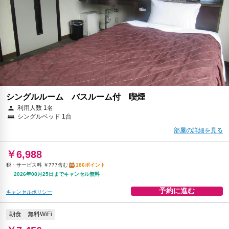
シングルルーム バスルーム付 喫煙
利用人数 1名
シングルベッド 1台
部屋の詳細を見る
￥6,988
税・サービス料 ￥777含む
186ポイント
2026年08月25日までキャンセル無料
予約に進む
キャンセルポリシー
朝食
無料WiFi