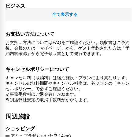
ビジネス
ビジネス用施設
全て表示する
レジャー・アクティビティ設備
釣り
お支払い方法について
リラックス
お支払い方法についてはFAQをご確認ください。領収書はご予約
後、会員の方は「マイページ」から、ゲスト予約された方は「予
マッサージ
約内容確認」から電子領収書として発行できます。
ジェットバス
サウナ
キャンセルポリシーについて
スチームルーム
スパ
キャンセル料（取消料）は宿泊施設・プランにより異なります。
喫煙所
キャンセルの無料期間やキャンセル料率は、各プランの「キャン
セルポリシー」で必ずご確認ください。
スパ/サウナ
※事務手数料はご返金致しかねます。
※別途弊社規定の取消手数料がかかります。
こだわりの設備
温泉
周辺施設
館内施設・便利なサービス
図書館
ショッピング
荷物預かりサービス
アミュプラザおおいた(7.14km)