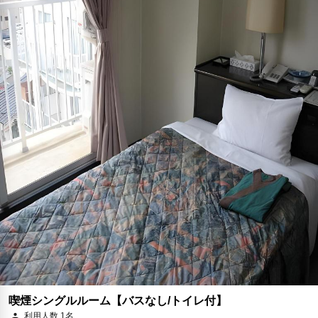
予約に進む
キャンセルポリシー
朝食
夕食
無料WiFi
￥9,370
税・サービス料 ￥996含む
251ポイント
2026年08月25日までキャンセル無料
予約に進む
キャンセルポリシー
喫煙シングルルーム【バスなし/トイレ付】
利用人数 1名