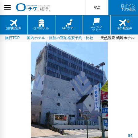
ログイン
FAQ
予約確認
エンタメ
国内航空券
国内ホテル
JALツアー
海外航空券
ツアー
旅行TOP
国内ホテル・旅館の宿泊格安予約・比較
天然温泉 鶴崎ホテル