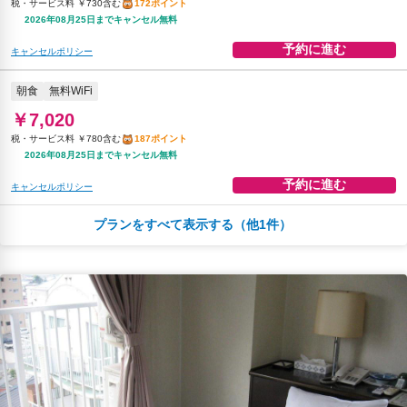
税・サービス料 ￥730含む
172ポイント
2026年08月25日までキャンセル無料
予約に進む
キャンセルポリシー
朝食
無料WiFi
￥7,020
税・サービス料 ￥780含む
187ポイント
2026年08月25日までキャンセル無料
予約に進む
キャンセルポリシー
プランをすべて表示する（他1件）
朝食
夕食
無料WiFi
￥8,852
税・サービス料 ￥948含む
237ポイント
2026年08月25日までキャンセル無料
予約に進む
キャンセルポリシー