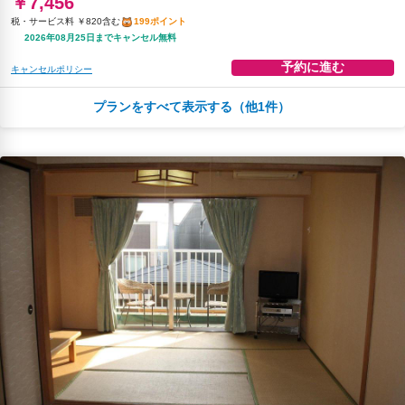
￥7,456
税・サービス料 ￥820含む
199ポイント
2026年08月25日までキャンセル無料
予約に進む
キャンセルポリシー
プランをすべて表示する（他1件）
朝食
夕食
無料WiFi
￥8,885
税・サービス料 ￥951含む
238ポイント
2026年08月25日までキャンセル無料
予約に進む
キャンセルポリシー