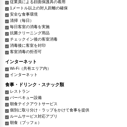
従業員による顔面保護具の着用
1メートル以上の対人距離の確保
安全な食事環境
清掃（毎日）
毎日客室の消毒を実施
抗菌クリーニング用品
チェックイン後の客室消毒
消毒後に客室を封印
客室消毒の拒否可
インターネット
Wi-Fi（共有エリア内）
インターネット
食事・ドリンク・スナック類
レストラン
バーベキュー設備
朝食テイクアウトサービス
個別に取り分け・ラップをかけて食事を提供
ルームサービス対応アプリ
朝食（ブッフェ）