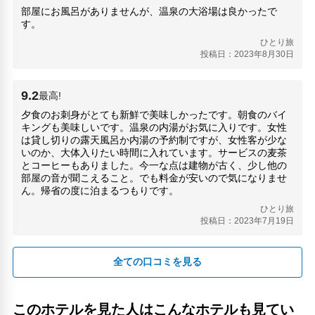
部屋にお風呂がありませんが、温泉の大浴場は良かったで
大分マリーンパレス水族館 うみたまご(13.91km)
す。
大分県立美術館(7.58km)
ひとり旅
大分銀行赤レンガ館(7km)
投稿日：2023年8月30日
田ノ浦ビーチ(12.84km)
道の駅さがのせき(13.59km)
高崎山自然動物園(14.31km)
9.2
最高!
夕食のお刺身がとても新鮮で美味しかったです。朝食のバイ
キングも美味しいです。温泉の内湯がお気に入りです。女性
は貸し切りの露天風呂か内湯の予約制ですが、女性客が少な
いのか、大体入りたい時間に入れています。サービスの麦茶
とコーヒーもありました。今一な点は建物が古く、少し他の
部屋の音が聞こえること。でも料金が安いので気になりませ
ん。帰省の度に泊まるつもりです。
ひとり旅
投稿日：2023年7月19日
全ての口コミを見る
このホテルを見た人はこんなホテルも見てい