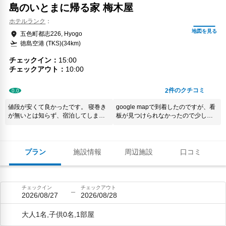
島のいとまに帰る家 梅木屋
ホテルランク
五色町都志226, Hyogo
徳島空港 (TKS)(34km)
チェックイン
15:00
チェックアウト
10:00
件のクチコミ
2
0.0
値段が安くて良かったです。 寝巻き
google mapで到着したのですが、看
が無いとは知らず、宿泊してしまい
板が見つけられなかったので少し迷
ました。 わかりやすく記載して欲し
いました。 建物、お部屋は上手く改
いです。 廊下での喋り声や階段の軋
装されていて、使い勝手良く、綺麗
む音が部屋まで聞こえるので、静か
でした。 ベッドが私には柔らかすぎ
にゆっくりしたい人には向いてない
るのと、今回は到着時雨に濡れてい
プラン
施設情報
周辺施設
口コミ
ように感じました。
て直ぐにお風呂を利用したくて出来
たのですが、予約制なので混んでい
る時は自分のタイミングで利用でき
ないデメリットはあるように思いま
チェックイン
チェックアウト
した。 全体としては満足でした。
2026/08/27
2026/08/28
大人1名,子供0名,1部屋