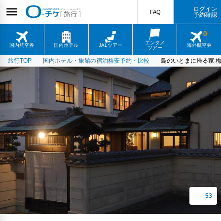
ログイン
FAQ
予約確認
エンタメ
国内航空券
国内ホテル
JALツアー
海外航空券
ツアー
旅行TOP
国内ホテル・旅館の宿泊格安予約・比較
島のいとまに帰る家 