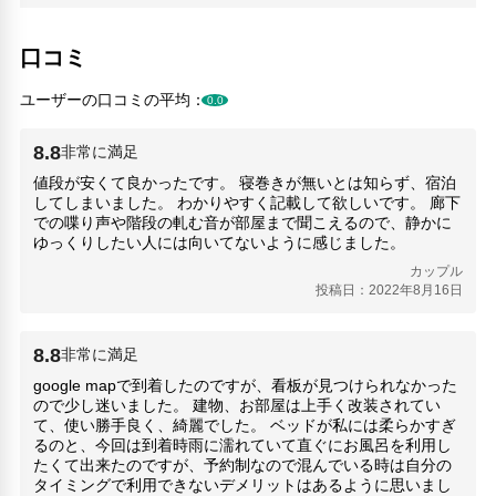
神戸布引ハーブ園(49.61km)
神戸どうぶつ王国(48.36km)
口コミ
神戸王子動物園(51.46km)
ユーザーの口コミの平均：
0.0
8.8
非常に満足
値段が安くて良かったです。 寝巻きが無いとは知らず、宿泊
してしまいました。 わかりやすく記載して欲しいです。 廊下
での喋り声や階段の軋む音が部屋まで聞こえるので、静かに
ゆっくりしたい人には向いてないように感じました。
カップル
投稿日：2022年8月16日
8.8
非常に満足
google mapで到着したのですが、看板が見つけられなかった
ので少し迷いました。 建物、お部屋は上手く改装されてい
て、使い勝手良く、綺麗でした。 ベッドが私には柔らかすぎ
るのと、今回は到着時雨に濡れていて直ぐにお風呂を利用し
たくて出来たのですが、予約制なので混んでいる時は自分の
タイミングで利用できないデメリットはあるように思いまし