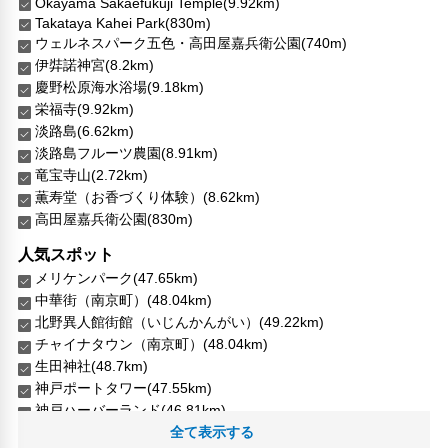
Okayama Sakaefukuji Temple(9.92km)
Takataya Kahei Park(830m)
ウェルネスパーク五色・高田屋嘉兵衛公園(740m)
伊弉諾神宮(8.2km)
慶野松原海水浴場(9.18km)
栄福寺(9.92km)
淡路島(6.62km)
淡路島フルーツ農園(8.91km)
竜宝寺山(2.72km)
薫寿堂（お香づくり体験）(8.62km)
高田屋嘉兵衛公園(830m)
人気スポット
メリケンパーク(47.65km)
中華街（南京町）(48.04km)
北野異人館街館（いじんかんがい）(49.22km)
チャイナタウン（南京町）(48.04km)
生田神社(48.7km)
神戸ポートタワー(47.55km)
神戸ハーバーランド(46.81km)
神戸三宮センター街(48.79km)
全て表示する