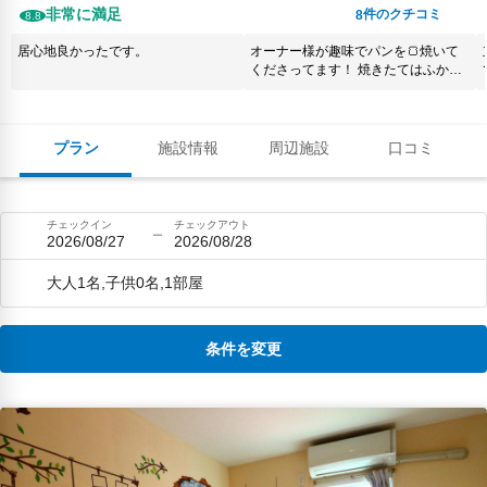
非常に満足
件のクチコミ
8
8.8
居心地良かったです。
オーナー様が趣味でパンを🍞焼いて
くださってます！ 焼きたてはふかふ
かでいい匂いに誘われてついつい食
べ過ぎてしまいますよ！！ 外国人も
多く滞在されていて、グローバルな
雰囲気で、国際交流も楽しかったで
プラン
施設情報
周辺施設
口コミ
す👌
チェックイン
チェックアウト
2026/08/27
2026/08/28
大人1名,子供0名,1部屋
条件を変更