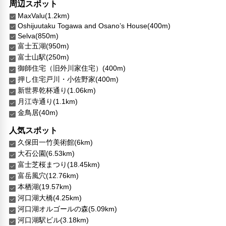
周辺スポット
日本語
MaxValu(1.2km)
その他サービス
Oshijuutaku Togawa and Osano’s House(400m)
Selva(850m)
ロッカー
富士五湖(950m)
共用ラウンジ/TVエリア
富士山駅(250m)
トイレタリー
御師住宅（旧外川家住宅）(400m)
禁煙
押し住宅戸川・小佐野家(400m)
自転車レンタル
新世界乾杯通り(1.06km)
24時間セキュリティ
月江寺通り(1.1km)
コンタクトレス チェックイン/チェックアウト
金鳥居(40m)
医師/看護師 オンコール待機
郵便サービス
人気スポット
キャッシュレス支払いサービス
久保田一竹美術館(6km)
チェックイン（24時間対応）
大石公園(6.53km)
富士芝桜まつり(18.45km)
富岳風穴(12.76km)
本栖湖(19.57km)
河口湖大橋(4.25km)
河口湖オルゴールの森(5.09km)
河口湖駅ビル(3.18km)