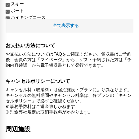
スキー
ボート
ハイキングコース
全て表示する
リラックス
喫煙所
お支払い方法について
子供向け施設・サービス
お支払い方法についてはFAQをご確認ください。領収書はご予約
ファミリールーム
後、会員の方は「マイページ」から、ゲスト予約された方は「予
家族・お子様に優しい設備
約内容確認」から電子領収書として発行できます。
こだわりの設備
温泉
キャンセルポリシーについて
共用バスルーム
キャンセル料（取消料）は宿泊施設・プランにより異なります。
キャンセルの無料期間やキャンセル料率は、各プランの「キャン
館内施設・便利なサービス
セルポリシー」で必ずご確認ください。
荷物預かりサービス
※事務手数料はご返金致しかねます。
ツアーデスク
※別途弊社規定の取消手数料がかかります。
ランドリーサービス
周辺施設
対応言語
英語