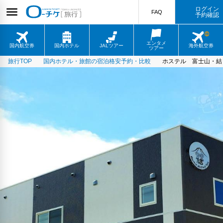
ログイン
FAQ
予約確認
エンタメ
国内航空券
国内ホテル
JALツアー
海外航空券
ツアー
旅行TOP
国内ホテル・旅館の宿泊格安予約・比較
ホステル 富士山・結