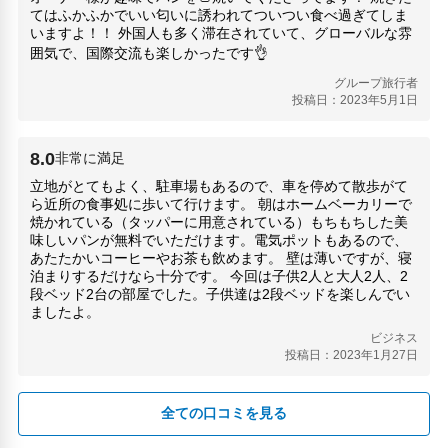
てはふかふかでいい匂いに誘われてついつい食べ過ぎてしま
いますよ！！ 外国人も多く滞在されていて、グローバルな雰
囲気で、国際交流も楽しかったです👌
グループ旅行者
投稿日：2023年5月1日
8.0
非常に満足
立地がとてもよく、駐車場もあるので、車を停めて散歩がて
ら近所の食事処に歩いて行けます。 朝はホームベーカリーで
焼かれている（タッパーに用意されている）もちもちした美
味しいパンが無料でいただけます。電気ポットもあるので、
あたたかいコーヒーやお茶も飲めます。 壁は薄いですが、寝
泊まりするだけなら十分です。 今回は子供2人と大人2人、2
段ベッド2台の部屋でした。子供達は2段ベッドを楽しんでい
ましたよ。
ビジネス
投稿日：2023年1月27日
全ての口コミを見る