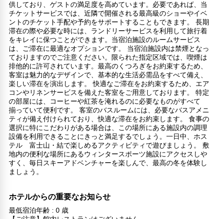
供しており、ゲストの満足度を高めています。必要であれば、当
チケットサービスでは、近隣で開催される最高級のショーやイベ
ントのチケット手配や予約をサポートすることもできます。 長期
滞在の際や必要な時には、ランドリーサービスを利用して旅行着
をキレイに保つことができます。当宿泊施設のルームサービス
は、ご滞在に最適なオプションです。 当宿泊施設内は禁煙となっ
ておりますのでご注意ください。限られた指定区域では、喫煙は
排他的に許可されています。最高のくつろぎをお約束するため、
客室は魅力的なデザインで、基本的な生活必需品をすべて備え、
楽しい滞在を演出します。 快適なご滞在をお約束するため、エア
コンやリネンサービスを備えた客室をご用意しております。 特定
の部屋には、コーヒーや紅茶を淹れるのに必要なものがすべて
揃っていて便利です。 客室のバスルームには、必要なバスアメニ
ティが備え付けられており、快適な滞在をお約束します。 食事の
選択に特にこだわりがある場合は、この場所にある施設内の調理
設備を利用できることにきっと満足するでしょう。一日中、ホス
テル 富士山・結で楽しめるアクティビティで遊びましょう。 敷
地内の便利な場所にあるウィンタースポーツ施設にアクセスしや
すく、毎日スキーアドベンチャーを楽しんで、最高の冬を体験し
ましょう。
ホテルからの重要なお知らせ
最低宿泊年齢 : 0 歳
【ご注意】館内レストランはございません。