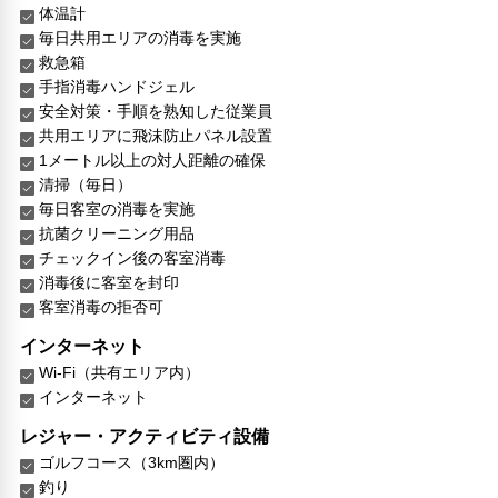
体温計
毎日共用エリアの消毒を実施
救急箱
手指消毒ハンドジェル
安全対策・手順を熟知した従業員
共用エリアに飛沫防止パネル設置
1メートル以上の対人距離の確保
清掃（毎日）
毎日客室の消毒を実施
抗菌クリーニング用品
チェックイン後の客室消毒
消毒後に客室を封印
客室消毒の拒否可
インターネット
Wi-Fi（共有エリア内）
インターネット
レジャー・アクティビティ設備
ゴルフコース（3km圏内）
釣り