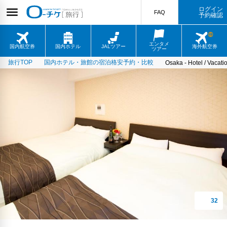
ログイン
FAQ
予約確認
エンタメ
国内航空券
国内ホテル
JALツアー
海外航空券
ツアー
旅行TOP
国内ホテル・旅館の宿泊格安予約・比較
Osaka - Hotel / Vacat