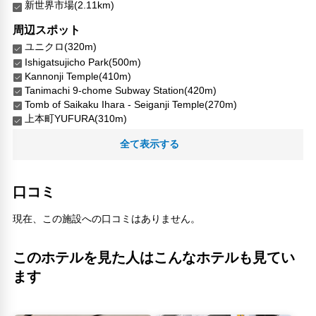
新世界市場(2.11km)
周辺スポット
ユニクロ(320m)
Ishigatsujicho Park(500m)
Kannonji Temple(410m)
Tanimachi 9-chome Subway Station(420m)
Tomb of Saikaku Ihara - Seiganji Temple(270m)
上本町YUFURA(310m)
井原西鶴の墓(270m)
全て表示する
地下鉄 谷町九丁目駅(420m)
大阪上本町駅(230m)
大阪新歌舞伎座サター(330m)
口コミ
石勝寺町公園(500m)
観音寺(410m)
現在、この施設への口コミはありません。
谷町九丁目駅(420m)
近松門左衛門の墓(470m)
このホテルを見た人はこんなホテルも見てい
近鉄上本町(240m)
ます
人気スポット
ユニバーサル・スタジオ・ジャパン(8.06km)
大阪城(2.64km)