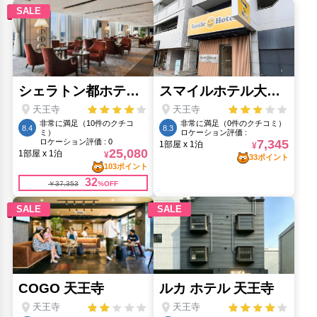
大阪城公園(2.19km)
大阪城天守閣(2.64km)
大阪水族館 海遊館(8.49km)
心斎橋筋(2.09km)
梅田スカイビル 空中庭園展望台(5.01km)
通天閣(2.11km)
道頓堀(1.72km)
ミナミ（難波）(2.35km)
黒門市場(1.3km)