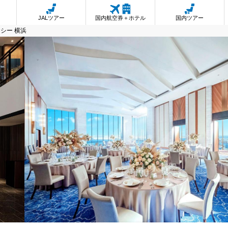
JALツアー
国内航空券＋ホテル
国内ツアー
シー 横浜