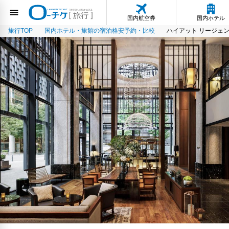
国内航空券
国内ホテル
旅行TOP
国内ホテル・旅館の宿泊格安予約・比較
ハイアット リージェン