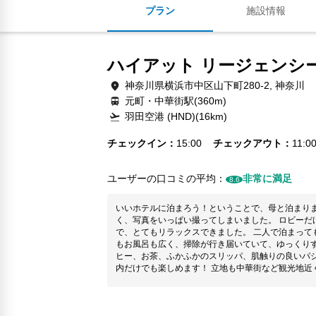
プラン
施設情報
ハイアット リージェンシー
神奈川県横浜市中区山下町280-2, 神奈川
元町・中華街駅(360m)
羽田空港 (HND)(16km)
チェックイン
15:00
チェックアウト
11:0
ユーザーの口コミの平均：
非常に満足
8.6
いいホテルに泊まろう！ということで、母と泊まりました。 ロビーなど雰囲
く、写真をいっぱい撮ってしまいました。 ロビーだ
で、とてもリラックスできました。 二人で泊まっても充分なお部屋の広さでした。トイレ
もお風呂も広く、掃除が行き届いていて、ゆっくりす
ヒー、お茶、ふかふかのスリッパ、肌触りの良いパ
内だけでも楽しめます！ 立地も中華街など観光地近くにあり、便利！食事は中華街で頂い
たのですが、おススメのお店を伺ったら、調べてく
ました。 サービス、施設、アメニティ、インテリアなど全てに妥協せず提供されて、さす
がだなと感動しました。 ありがとうございました！