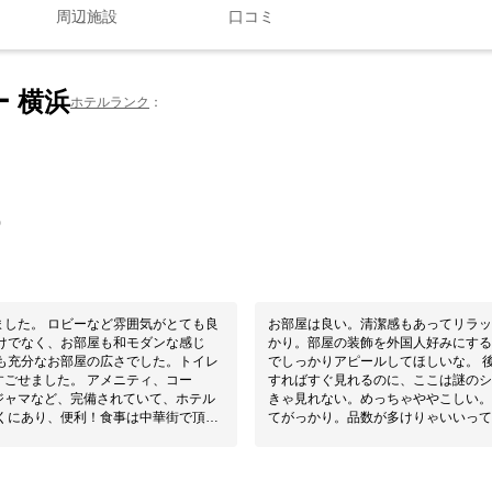
周辺施設
口コミ
 横浜
ホテルランク
0
気がとても良
お部屋は良い。清潔感もあってリラックスで
けでなく、お部屋も和モダンな感じ
かり。部屋の装飾を外国人好みにするなら(
でしっかりアピールしてほしいな。 後、T
ごせました。 アメニティ、コー
すればすぐ見れるのに、ここは謎のシ
ジャマなど、完備されていて、ホテル
きゃ見れない。めっちゃややこしい。
てがっかり。品数が多けりゃいいって
ださり、部屋まで持ってきてください
くらいで、温野菜のブロッコリーとカ
サ。スープは塩辛い。目玉の玉子丼も
マイチ、パクチーも古いのか独特の味