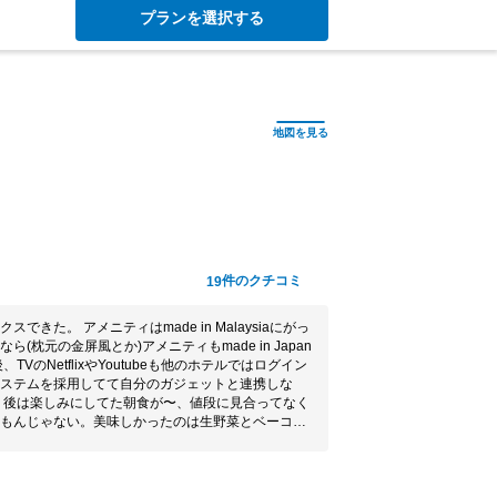
プランを選択する
件のクチコミ
19
きた。 アメニティはmade in Malaysiaにがっ
枕元の金屏風とか)アメニティもmade in Japan
VのNetflixやYoutubeも他のホテルではログイン
ステムを採用してて自分のガジェットと連携しな
 後は楽しみにしてた朝食が〜、値段に見合ってなく
もんじゃない。美味しかったのは生野菜とベーコン
リフラワーはぐにゃぐにゃモサモサ。パンもパサパ
アジ濃すぎでご飯とのバランスが悪い。中華粥もイ
が全然市内。しない。和食のおかずは、本当にここ