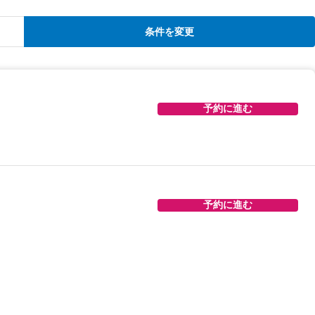
ら買ってるとか？とにかく美味しくない。 値段と
なと思いました。次は泊まらないです。
条件を変更
予約に進む
予約に進む