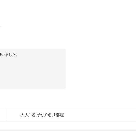
0
思いました。
大人1名,子供0名,1部屋