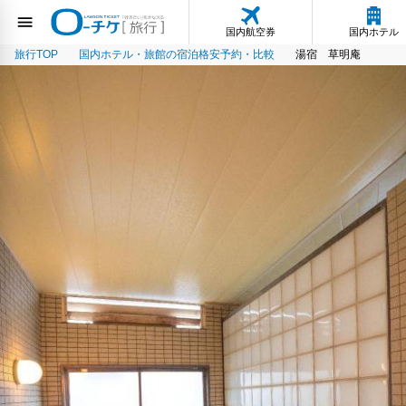
国内航空券
国内ホテル
旅行TOP
国内ホテル・旅館の宿泊格安予約・比較
湯宿 草明庵