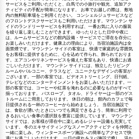
サービスをご利用いただくと、白馬での小旅行や観光、追加アク
ティビティの手配が簡単になります。 お車でお越しの際は、敷地
内の無料駐車場をご利用ください。 コンシェルジュサービスなど
のフロントデスクサービスもご利用いただけます。マウンテン サ
イドのランドリーサービスを利用すれば、一番お気に入りの服装
を繰り返し楽しむことができます。 ゆったりとした日中や夜に
は、ルームサービスなどの館内設備・サービスでご滞在を存分に
お楽しみいただけます。健康上の理由により、当宿泊施設内は全
面禁煙です。マウンテン サイドの客室は、快適で家庭的な雰囲気
をお客様に提供するために、心を込めて作られ、飾られておりま
す。エアコンやリネンサービスを備えた客室もあり、快適にお過
ごしいただけます。 マウンテン サイドには、独立したリビング
ルームやバルコニー、テラスなど、ユニークなデザインの客室が
ございます。一部の客室では、ビデオストリーミング、日刊紙、
テレビなどのエンターテインメントをお楽しみいただけます。一
部の客室では、コーヒーや紅茶を淹れるのに必要なものがすべて
揃っております。 バスローブ、タオル、ドライヤーは一部のゲス
トルームにご用意しております。 休日の朝は、館内のカフェで毎
日提供される一杯のコーヒーから始めましょう。 当宿泊施設で
は、食欲が湧いたときにいつでも満足できるよう、簡単に利用で
きるおいしい食事の選択肢を豊富に提供しています。 マウンテン
サイドでは、お客様が滞在中に楽しめるレジャー設備も充実して
います。 冬のエキサイティングなスノーアクティビティを仲間と
一緒に楽しみ、ウィンタースポーツ施設への簡単なアクセスで快
適にお過ごしいただけます。 一日の疲れをスパ施設で癒し、温か