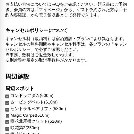
カヌー
お支払い方法についてはFAQをご確認ください。領収書はご予約
ハイキングコース
後、会員の方は「マイページ」から、ゲスト予約された方は「予
約内容確認」から電子領収書として発行できます。
スキー用品レンタル
スキーレッスン
キャンセルポリシーについて
リラックス
キャンセル料（取消料）は宿泊施設・プランにより異なります。
マッサージ
キャンセルの無料期間やキャンセル料率は、各プランの「キャン
喫煙所
セルポリシー」で必ずご確認ください。
※事務手数料はご返金致しかねます。
子供向け施設・サービス
※別途弊社規定の取消手数料がかかります。
託児施設
家族・お子様に優しい設備
周辺施設
館内施設・便利なサービス
荷物預かりサービス
周辺スポット
ヘアサロン
ゴンドラアダム(600m)
コンシェルジュ
ムービングベルト(610m)
エレベーター
セントラルペアリフト(580m)
ランドリーサービス
Magic Carpet(610m)
咲花北尾根クワッド(520m)
バリアフリー対応
咲花第2(250m)
バリアフリー設備