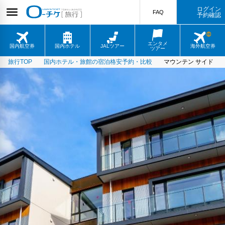
ログイン
FAQ
予約確認
エンタメ
国内航空券
国内ホテル
JALツアー
海外航空券
ツアー
旅行TOP
国内ホテル・旅館の宿泊格安予約・比較
マウンテン サイド