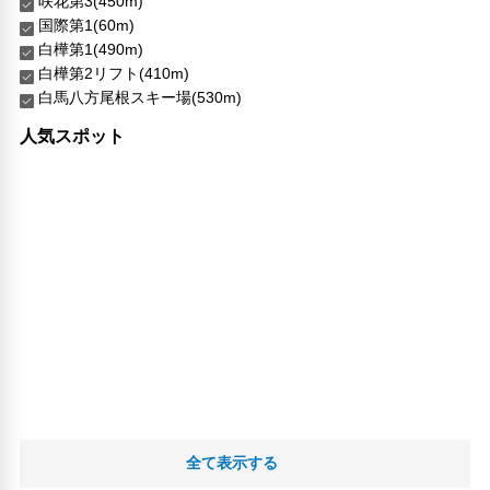
咲花第3(450m)
車椅子OK
国際第1(60m)
白樺第1(490m)
対応言語
白樺第2リフト(410m)
英語
白馬八方尾根スキー場(530m)
日本語
北京語
人気スポット
その他サービス
ロッカー
セーフティボックス（フロント）
トイレタリー
禁煙
自転車レンタル
24時間セキュリティ
コンタクトレス チェックイン/チェックアウト
医師/看護師 オンコール待機
コインランドリー
郵便サービス
リネン・衣類の湯洗い
共用筆記用具の設置なし
全て表示する
キャッシュレス支払いサービス