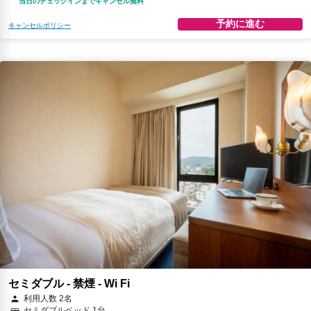
当日のチェックインまでキャンセル無料
予約に進む
キャンセルポリシー
セミダブル - 禁煙 - Wi Fi
利用人数 2名
セミダブルベッド 1台