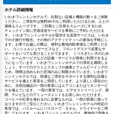
ホテル詳細情報
いわきワシントンホテルで、比類ない設備と機能の数々をご体験
ください。ご滞在中は無料Wi-Fiをご利用いただけるため、人との
連絡もスムーズです。 ご到着とご出発をスムーズにするため、
チェックイン前に空港送迎サービスを事前にご予約いただけま
す。 いわきワシントンホテルが提供する送迎サービスは、いわき
での小旅行や観光、その他のアクティビティへの参加を手軽にし
ます。お車でお越しの際は、便利な敷地内駐車場をご利用くださ
い。 コンシェルジュサービスなど、フロントデスクで必要なサ
ポートをいつでも受けることができます。 くつろぎたい方のため
に、ルームサービスなどの設備・サービスが簡単に利用できるよ
うになっています。いわきワシントンホテルでの滞在を満喫しま
しょう。すべてのゲストとスタッフの健康とウェルビーイングの
ため、喫煙は決められた区域のみに制限されています。いわきワ
シントンホテルでは、快適なご滞在をサポートする便利な設備と
サービスを備えた客室をご用意しています。より楽しい滞在のた
めに、当宿泊施設の一部の客室にはエアコンまたはリネンサービ
スを備えています。 一部の客室では、ビデオストリーミング、新
聞、テレビなどのアミューズメントをお楽しみいただけます。
コーヒーや紅茶を淹れるのに必要なものは、一部の部屋に揃って
おりますのでご安心ください。いわきワシントンホテルの特定の
客室では、バスルームにバスローブ、タオル、ドライヤーをご用
意しております。 いわきワシントンホテルでは、敷地内で朝食を