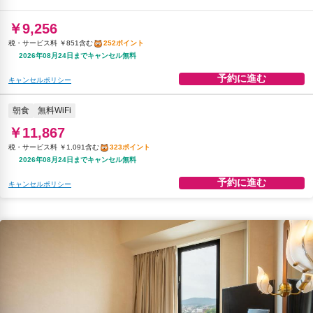
￥9,256
税・サービス料 ￥851含む
252ポイント
2026年08月24日までキャンセル無料
予約に進む
キャンセルポリシー
朝食
無料WiFi
￥11,867
税・サービス料 ￥1,091含む
323ポイント
2026年08月24日までキャンセル無料
予約に進む
キャンセルポリシー