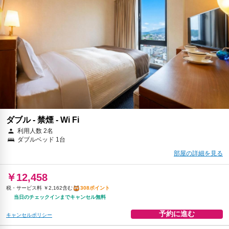
ダブル - 禁煙 - Wi Fi
利用人数 2名
ダブルベッド 1台
部屋の詳細を見る
￥12,458
税・サービス料 ￥2,162含む
308ポイント
当日のチェックインまでキャンセル無料
予約に進む
キャンセルポリシー