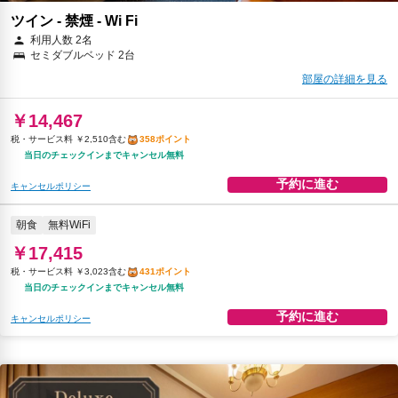
ツイン - 禁煙 - Wi Fi
利用人数 2名
セミダブルベッド 2台
部屋の詳細を見る
￥14,467
税・サービス料 ￥2,510含む
358ポイント
当日のチェックインまでキャンセル無料
予約に進む
キャンセルポリシー
朝食
無料WiFi
￥17,415
税・サービス料 ￥3,023含む
431ポイント
当日のチェックインまでキャンセル無料
予約に進む
キャンセルポリシー