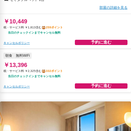
部屋の詳細を見る
￥10,449
税・サービス料 ￥1,813含む
259ポイント
当日のチェックインまでキャンセル無料
予約に進む
キャンセルポリシー
朝食
無料WiFi
￥13,396
税・サービス料 ￥2,325含む
332ポイント
当日のチェックインまでキャンセル無料
予約に進む
キャンセルポリシー