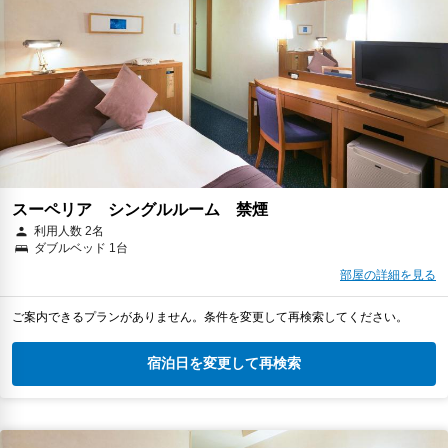
スーペリア シングルルーム 禁煙
利用人数 2名
ダブルベッド 1台
部屋の詳細を見る
ご案内できるプランがありません。条件を変更して再検索してください。
宿泊日を変更して再検索