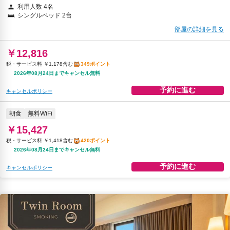
利用人数 4名
シングルベッド 2台
部屋の詳細を見る
￥12,816
税・サービス料 ￥1,178含む
349ポイント
2026年08月24日までキャンセル無料
予約に進む
キャンセルポリシー
朝食
無料WiFi
￥15,427
税・サービス料 ￥1,418含む
420ポイント
2026年08月24日までキャンセル無料
予約に進む
キャンセルポリシー