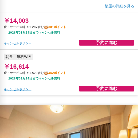
部屋の詳細を見る
￥14,003
税・サービス料 ￥1,287含む
381ポイント
2026年08月24日までキャンセル無料
予約に進む
キャンセルポリシー
朝食
無料WiFi
￥16,614
税・サービス料 ￥1,528含む
452ポイント
2026年08月24日までキャンセル無料
予約に進む
キャンセルポリシー