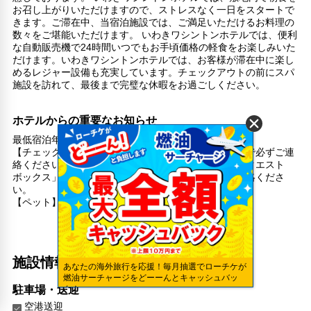
お召し上がりいただけますので、ストレスなく一日をスタートで
きます。ご滞在中、当宿泊施設では、ご満足いただけるお料理の
数々をご堪能いただけます。 いわきワシントンホテルでは、便利
な自動販売機で24時間いつでもお手頃価格の軽食をお楽しみいた
だけます。いわきワシントンホテルでは、お客様が滞在中に楽し
めるレジャー設備も充実しています。チェックアウトの前にスパ
施設を訪れて、最後まで完璧な休暇をお過ごしください。
ホテルからの重要なお知らせ
最低宿泊年齢 : 0 歳
【チェックイン】ご到着予定時刻は、事前に当施設まで必ずご連
絡ください。予約手続き時に、ご予約フォームの「リクエスト
ボックス」欄にご記入いただくか、当施設へ直接ご連絡くださ
い。
【ペット】ペットの持ち込みはできません。
施設情報
あなたの海外旅行を応援！毎月抽選でローチケが
燃油サーチャージをどーーんとキャッシュバッ
駐車場・送迎
ク！
空港送迎