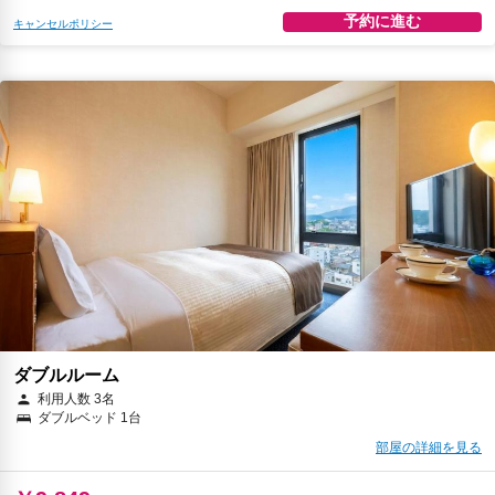
予約に進む
キャンセルポリシー
ダブルルーム
利用人数 3名
ダブルベッド 1台
部屋の詳細を見る