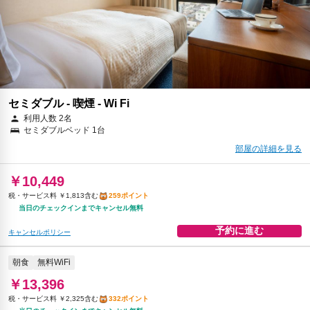
セミダブル - 喫煙 - Wi Fi
利用人数 2名
セミダブルベッド 1台
部屋の詳細を見る
￥10,449
税・サービス料 ￥1,813含む
259ポイント
当日のチェックインまでキャンセル無料
予約に進む
キャンセルポリシー
朝食
無料WiFi
￥13,396
税・サービス料 ￥2,325含む
332ポイント