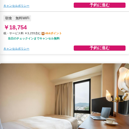
予約に進む
キャンセルポリシー
朝食
無料WiFi
￥18,754
税・サービス料 ￥3,255含む
464ポイント
当日のチェックインまでキャンセル無料
予約に進む
キャンセルポリシー