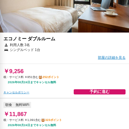
エコノミー ダブルルーム
利用人数 3名
シングルベッド 1台
部屋の詳細を見る
￥9,256
税・サービス料 ￥851含む
252ポイント
2026年08月24日までキャンセル無料
予約に進む
キャンセルポリシー
朝食
無料WiFi
￥11,867
税・サービス料 ￥1,091含む
323ポイント
2026年08月24日までキャンセル無料