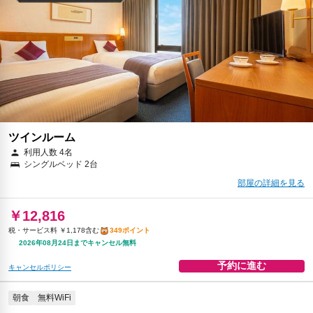
ツインルーム
利用人数 4名
シングルベッド 2台
部屋の詳細を見る
￥12,816
税・サービス料 ￥1,178含む
349ポイント
2026年08月24日までキャンセル無料
予約に進む
キャンセルポリシー
朝食
無料WiFi