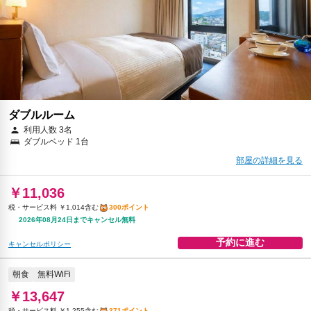
ダブルルーム
利用人数 3名
ダブルベッド 1台
部屋の詳細を見る
￥11,036
税・サービス料 ￥1,014含む
300ポイント
2026年08月24日までキャンセル無料
予約に進む
キャンセルポリシー
朝食
無料WiFi
￥13,647
税・サービス料 ￥1,255含む
371ポイント