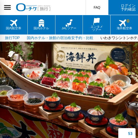
ログイン
FAQ
予約確認
エンタメ
国内航空券
国内ホテル
JALツアー
海外航空券
ツアー
旅行TOP
国内ホテル・旅館の宿泊格安予約・比較
いわきワシントンホテ