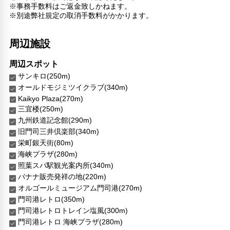
※事務手数料はご返金致しかねます。
※別途弊社規定の取消手数料がかかります。
周辺施設
周辺スポット
サンキロ(250m)
オールドモジミツイクラブ(340m)
Kaikyo Plaza(270m)
三宜楼(250m)
九州鉄道記念館(290m)
旧門司三井倶楽部(340m)
栄町銀天街(80m)
海峡プラザ(280m)
照葉スパ駅観光案内所(340m)
バナナ販売発祥の地(220m)
オルゴールミュージアム門司港(270m)
門司港レトロ(350m)
門司港レトロトレイン塩風(300m)
門司港レトロ 海峡プラザ(280m)