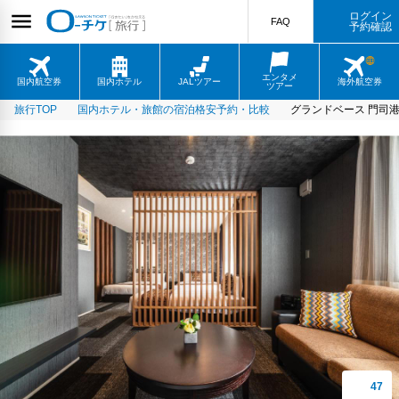
ログイン
FAQ
予約確認
エンタメ
国内航空券
国内ホテル
JALツアー
海外航空券
ツアー
旅行TOP
国内ホテル・旅館の宿泊格安予約・比較
グランドベース 門司