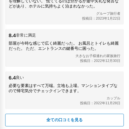
を理解していない。 慌ててるのは分かるが途中失礼な発言な
どがあり、ホテルに気持ちよく泊まれなかった。
グループ旅行者
投稿日：2023年1月22日
8.4
非常に満足
部屋が今時な感じで広く綺麗だった。 お風呂とトイレも綺麗
だった。 ただ、エントランスの鍵番号に困った。
大きなお子様連れの家族旅行
投稿日：2022年12月30日
6.4
良い
必要な要素はすべて万端。立地も上場。マンションタイプな
ので帰宅気分でチェックインできます。
カップル
投稿日：2022年11月28日
全ての口コミを見る