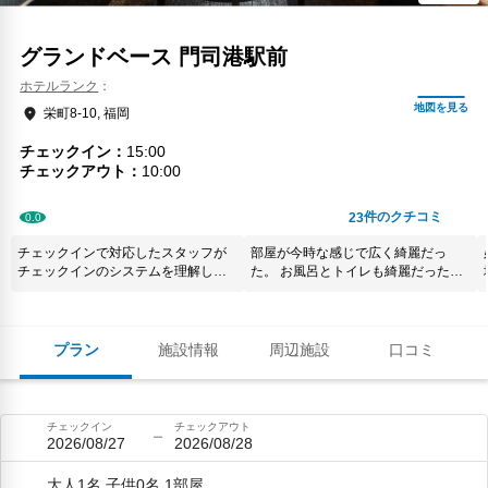
グランドベース 門司港駅前
ホテルランク
栄町8-10, 福岡
チェックイン
15:00
チェックアウト
10:00
件のクチコミ
23
0.0
チェックインで対応したスタッフが
部屋が今時な感じで広く綺麗だっ
チェックインのシステムを理解して
た。 お風呂とトイレも綺麗だった。
いない。 慌ててるのは分かるが途中
ただ、エントランスの鍵番号に困っ
失礼な発言などがあり、ホテルに気
た。
持ちよく泊まれなかった。
プラン
施設情報
周辺施設
口コミ
チェックイン
チェックアウト
2026/08/27
2026/08/28
大人1名,子供0名,1部屋