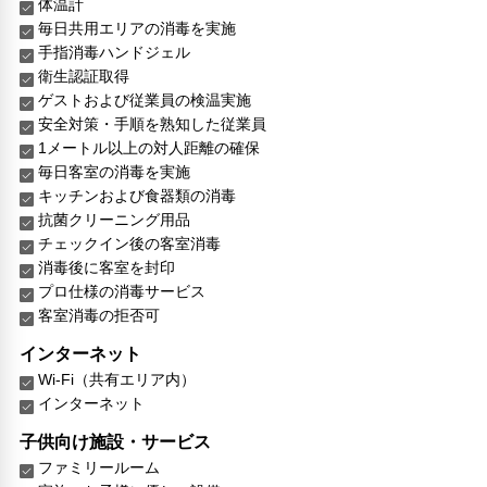
体温計
毎日共用エリアの消毒を実施
手指消毒ハンドジェル
衛生認証取得
ゲストおよび従業員の検温実施
安全対策・手順を熟知した従業員
1メートル以上の対人距離の確保
毎日客室の消毒を実施
キッチンおよび食器類の消毒
抗菌クリーニング用品
チェックイン後の客室消毒
消毒後に客室を封印
プロ仕様の消毒サービス
客室消毒の拒否可
インターネット
Wi-Fi（共有エリア内）
インターネット
子供向け施設・サービス
ファミリールーム