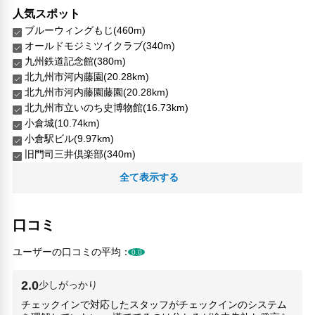
人気スポット
ブルーウィングもじ(460m)
オールドモジミツイクラブ(340m)
九州鉄道記念館(380m)
北九州市河内藤園(20.28km)
北九州市河内藤園藤園(20.28km)
北九州市立いのち史博物館(16.73km)
小倉城(10.74km)
小倉駅ビル(9.97km)
旧門司三井倶楽部(340m)
門司港レトロ(350m)
全て表示する
門司港レトロ展望室(490m)
門司港駅(420m)
口コミ
ユーザーの口コミの平均：
0.0
2.0
少しがっかり
チェックインで対応したスタッフがチェックインのシステム