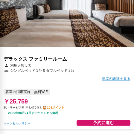
デラックス ファミリールーム
利用人数 5名
シングルベッド 1台 & ダブルベッド 2台
部屋の詳細を見る
客室の消毒実施
無料WiFi
￥25,759
税・サービス料 ￥4,470含む
106ポイント
2026年08月24日までキャンセル無料
予約に進む
キャンセルポリシー