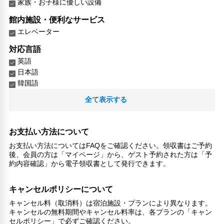
家族・お子様に優しい設備
館内施設・便利なサービス
エレベーター
対応言語
英語
日本語
韓国語
全て表示する
その他サービス
禁煙
24時間セキュリティ
お支払い方法について
コンタクトレス チェックイン/チェックアウト
お支払い方法についてはFAQをご確認ください。領収書はご予約
医師/看護師 オンコール待機
後、会員の方は「マイページ」から、ゲスト予約された方は「予
リネン・衣類の湯洗い
約内容確認」から電子領収書として発行できます。
共用筆記用具の設置なし
キャッシュレス支払いサービス
キャンセルポリシーについて
キャンセル料（取消料）は宿泊施設・プランにより異なります。
キャンセルの無料期間やキャンセル料率は、各プランの「キャン
セルポリシー」で必ずご確認ください。