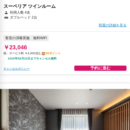
スーペリア ツインルーム
利用人数 4名
ダブルベッド 2台
部屋の詳細を見る
客室の消毒実施
無料WiFi
￥23,046
税・サービス料 ￥4,000含む
95ポイント
2026年08月24日までキャンセル無料
予約に進む
キャンセルポリシー