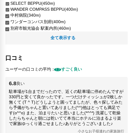
SELECT BEPPU(450m)
WANDER COMPASS BEPPU(400m)
中村病院(340m)
ワンダーコンパス別府(400m)
別府市観光協会 駅案内所(460m)
別府市観光案内所(460m)
全て表示する
別府カトリック教会(460m)
別府を選択(450m)
別府駅(450m)
口コミ
占いの猫カフェ猫(340m)
山本病院(150m)
ユーザーの口コミの平均：
すごく良い
7.7
木村クリニック(430m)
6.8
良い
人気スポット
駐車場が1台までだったので、近くの駐車場に停めたんですが
別府タワー(980m)
330円と安くて良かったです。一つだけティッシュが2枚しか
別府地獄めぐる(5.04km)
無くて (T ^ T)どうしようと困ってましたが、色々探してみた
かまど地獄(5.03km)
ら予備がちゃんと置いてありました(^^)他はとっても満足で
地獄むしこぼかんなわ(4.81km)
す(o^^o) また、泊まりたいと思いました(*^^*) 洗濯して乾燥
地獄蒸し工房鉄輪(4.81km)
したらちゃんと朝には乾いてて本当にホテルに泊まるより楽
で家族ゆっくり過ごせました♪ありがとうございました♪
杉乃井パレス(2.57km)
杉乃井宮殿(2.57km)
小さなお子様連れの家族旅行