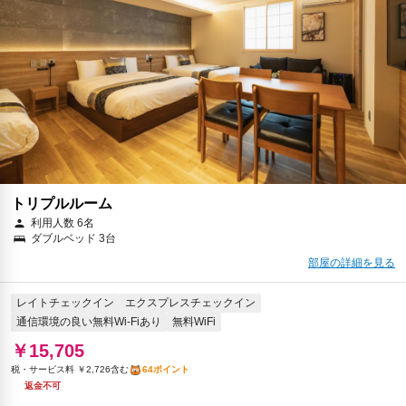
トリプルルーム
利用人数 6名
ダブルベッド 3台
部屋の詳細を見る
レイトチェックイン
エクスプレスチェックイン
通信環境の良い無料Wi-Fiあり
無料WiFi
￥15,705
税・サービス料 ￥2,726含む
64ポイント
返金不可