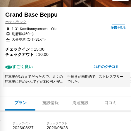
Grand Base Beppu
ホテルランク
1-31 Kamitanoyumachi , Oita
別府駅(450m)
大分空港 (OIT)(31km)
チェックイン
15:00
チェックアウト
10:00
すごく良い
件のクチコミ
24
7.7
駐車場が1台までだったので、近くの
手続きが画期的で、ストレスフリー
駐車場に停めたんですが330円と安く
でした。
て良かったです。一つだけティッ
シュが2枚しか無くて (T ^ T)どうしよ
うと困ってましたが、色々探してみ
たら予備がちゃんと置いてありまし
プラン
施設情報
周辺施設
口コミ
た(^^)他はとっても満足です(o^^o) ま
た、泊まりたいと思いました(*^^*) 洗
濯して乾燥したらちゃんと朝には乾
いてて本当にホテルに泊まるより楽
チェックイン
チェックアウト
で家族ゆっくり過ごせました♪ありが
2026/08/27
2026/08/28