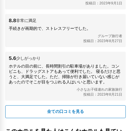
投稿日：2023年9月1日
油屋熊八の像(480m)
海地獄(5.21km)
湯けむり展望台(4.52km)
8.8
非常に満足
熊八あぶらやの銅像(480m)
手続きが画期的で、ストレスフリーでした。
血の池地獄(5.95km)
龍巻地獄(5.9km)
グループ旅行者
投稿日：2023年8月27日
5.6
少しがっかり
ホテルの目の前に、長時間割引の駐車場がありました。コン
ビニも、ドラッグストアもあって便利でした。 寝るだけと思
うと、大満足でした。ただ、掃除が行き届いていない感じが
あったのでそこが目をつぶれる人はいいと思います。
小さなお子様連れの家族旅行
投稿日：2023年8月21日
全ての口コミを見る