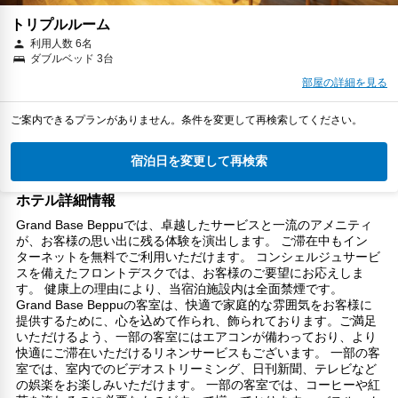
トリプルルーム
利用人数 6名
ダブルベッド 3台
部屋の詳細を見る
ご案内できるプランがありません。条件を変更して再検索してください。
宿泊日を変更して再検索
ホテル詳細情報
Grand Base Beppuでは、卓越したサービスと一流のアメニティ
が、お客様の思い出に残る体験を演出します。 ご滞在中もイン
ターネットを無料でご利用いただけます。 コンシェルジュサービ
スを備えたフロントデスクでは、お客様のご要望にお応えしま
す。 健康上の理由により、当宿泊施設内は全面禁煙です。
Grand Base Beppuの客室は、快適で家庭的な雰囲気をお客様に
提供するために、心を込めて作られ、飾られております。ご満足
いただけるよう、一部の客室にはエアコンが備わっており、より
快適にご滞在いただけるリネンサービスもございます。 一部の客
室では、室内でのビデオストリーミング、日刊新聞、テレビなど
の娯楽をお楽しみいただけます。 一部の客室では、コーヒーや紅