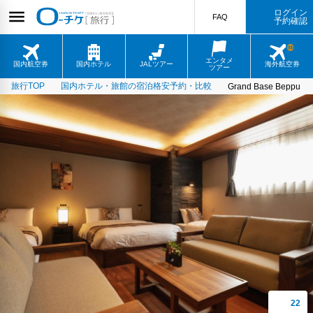
ログイン
FAQ
予約確認
エンタメ
国内航空券
国内ホテル
JALツアー
海外航空券
ツアー
旅行TOP
国内ホテル・旅館の宿泊格安予約・比較
Grand Base Beppu