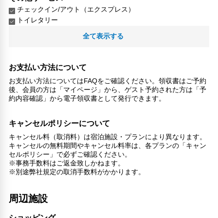
チェックイン/アウト（エクスプレス）
トイレタリー
禁煙
全て表示する
24時間セキュリティ
コンタクトレス チェックイン/チェックアウト
医師/看護師 オンコール待機
お支払い方法について
リネン・衣類の湯洗い
お支払い方法についてはFAQをご確認ください。領収書はご予約
共用筆記用具の設置なし
後、会員の方は「マイページ」から、ゲスト予約された方は「予
キャッシュレス支払いサービス
約内容確認」から電子領収書として発行できます。
ジャグジー
洗濯機
キャンセルポリシーについて
談話エリア
キャンセル料（取消料）は宿泊施設・プランにより異なります。
キャンセルの無料期間やキャンセル料率は、各プランの「キャン
セルポリシー」で必ずご確認ください。
※事務手数料はご返金致しかねます。
※別途弊社規定の取消手数料がかかります。
周辺施設
ショッピング