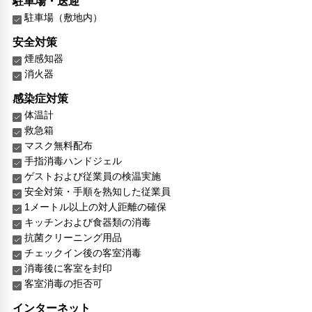
駐車場・送迎
駐車場（敷地内）
安全対策
煙感知器
消火器
感染症対策
体温計
救急箱
マスク無料配布
手指消毒ハンドジェル
ゲストおよび従業員の検温実施
安全対策・手順を熟知した従業員
1メートル以上の対人距離の確保
キッチンおよび食器類の消毒
抗菌クリーニング用品
チェックイン後の客室消毒
消毒後に客室を封印
客室消毒の拒否可
インターネット