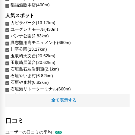
稲福酒販本店(400m)
人気スポット
カビラパーク(13.17km)
ユーグレナモール(430m)
バンナ公園(2.83km)
具志堅用高モニュメント(660m)
川平公園(13.17km)
玉取崎天文台(20.62km)
玉取崎展望台(20.62km)
石垣島石灰岩洞窟(2.1km)
石垣やいま村(6.82km)
石垣やま村(6.82km)
石垣港リトーターミナル(660m)
石垣港離島ターミナル(660m)
全て表示する
米原ビーチ(13km)
米原の八重山屋(12.71km)
米原のヤエヤマヤシ群落(12.71km)
口コミ
ユーザーの口コミの平均：
0.0