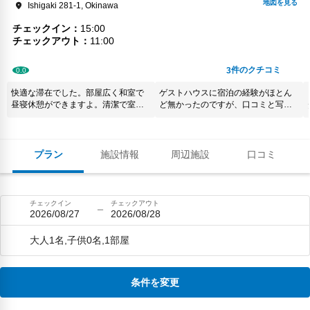
Ishigaki 281-1, Okinawa
チェックイン
15:00
チェックアウト
11:00
件のクチコミ
3
0.0
快適な滞在でした。部屋広く和室で
ゲストハウスに宿泊の経験がほとん
昼寝休憩ができますよ。清潔で室内
ど無かったのですが、口コミと写真
は素足で木の床をあるきます。気持
で決めました。 本当に清潔、綺麗な
ちいいです。戸建ての室内はトイ
ゲストハウスで快適でした。また石
レ、シャワー室、洗濯機直ぐ側にあ
垣島に行く際には是非お邪魔したい
り便利。ルーフバルコニーは広く洗
です。
プラン
施設情報
周辺施設
口コミ
濯物も干せます、ハンガー、物干し
竿、ピンチなども用意されていま
す。バスタオルも部屋に備わってい
ます、室内の内装は真新しいです。
チェックイン
チェックアウト
キッチンも新しく清潔でお洒落で
2026/08/27
2026/08/28
す。リビングも広く明るく心地よい
です。自転車も無料で貸してくれま
大人1名,子供0名,1部屋
す。初めて利用でしたが最高でし
た。リピート確定です。
条件を変更