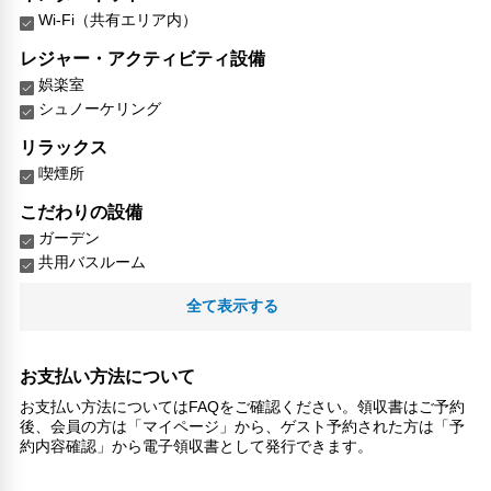
Wi-Fi（共有エリア内）
レジャー・アクティビティ設備
娯楽室
シュノーケリング
リラックス
喫煙所
こだわりの設備
ガーデン
共用バスルーム
館内施設・便利なサービス
全て表示する
荷物預かりサービス
対応言語
お支払い方法について
英語
お支払い方法についてはFAQをご確認ください。領収書はご予約
日本語
後、会員の方は「マイページ」から、ゲスト予約された方は「予
ドイツ語
約内容確認」から電子領収書として発行できます。
スペイン語