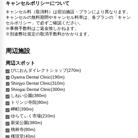
その他サービス
キャンセルポリシーについて
共用ラウンジ/TVエリア
キャンセル料（取消料）は宿泊施設・プランにより異なります。
キャンセルの無料期間やキャンセル料率は、各プランの「キャン
セーフティボックス（フロント）
セルポリシー」で必ずご確認ください。
医師/看護師 オンコール待機
※事務手数料はご返金致しかねます。
リネン・衣類の湯洗い
※別途弊社規定の取消手数料がかかります。
共用筆記用具の設置なし
キャッシュレス支払いサービス
周辺施設
周辺スポット
ぴにおんダイレクトショップ(270m)
Oyama Dental Clinic(190m)
Shinjyo Dental Clinic(310m)
Shiogai Dental Clinic(300m)
しねい公園(380m)
トリンジ寺院(80m)
岬町(390m)
ゆらてぃく市場(210m)
新栄公園(380m)
桃林寺(80m)
権現堂(40m)