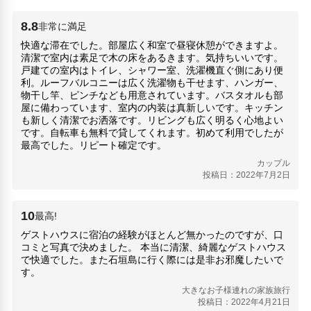
8.8
非常に満足
快適な滞在でした。部屋広く和室で昼寝休憩ができますよ。
清潔で室内は素足で木の床をあるきます。気持ちいいです。
戸建ての室内はトイレ、シャワー室、洗濯機直ぐ側にあり便
利。ルーフバルコニーは広く洗濯物も干せます、ハンガー、
物干し竿、ピンチなども用意されています。バスタオルも部
屋に備わっています、室内の内装は真新しいです。キッチン
も新しく清潔でお洒落です。リビングも広く明るく心地よい
です。自転車も無料で貸してくれます。初めて利用でしたが
最高でした。リピート確定です。
カップル
投稿日：2022年7月2日
10
最高!
ゲストハウスに宿泊の経験がほとんど無かったのですが、口
コミと写真で決めました。 本当に清潔、綺麗なゲストハウス
で快適でした。また石垣島に行く際には是非お邪魔したいで
す。
大きなお子様連れの家族旅行
投稿日：2022年4月21日