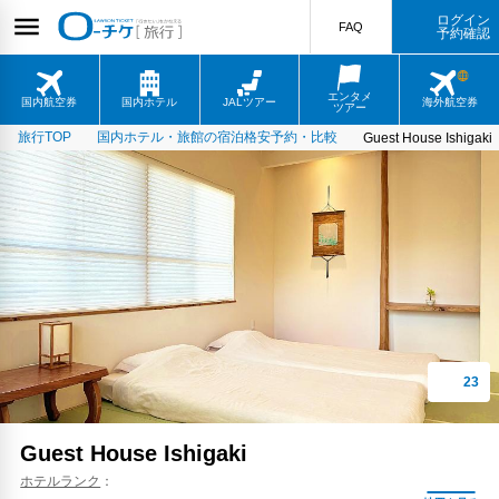
ログイン
FAQ
予約確認
エンタメ
国内航空券
国内ホテル
JALツアー
海外航空券
ツアー
旅行TOP
国内ホテル・旅館の宿泊格安予約・比較
Guest House Ishigaki
Guest House Ishigaki
ホテルランク