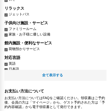
リラックス
ジェットバス
子供向け施設・サービス
ファミリールーム
家族・お子様に優しい設備
館内施設・便利なサービス
荷物預かりサービス
対応言語
英語
日本語
全て表示する
その他サービス
自動販売機
ロッカー
お支払い方法について
共用ラウンジ/TVエリア
お支払い方法についてはFAQをご確認ください。領収書はご予約
コンタクトレス チェックイン/チェックアウト
後、会員の方は「マイページ」から、ゲスト予約された方は「予
リネン・衣類の湯洗い
約内容確認」から電子領収書として発行できます。
キャッシュレス支払いサービス