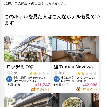
現在、この施設への口コミはありません。
大湯(380m)
平滝(10.65km)
柄澤(600m)
このホテルを見た人はこんなホテルも見てい
湯沢神社(490m)
ます
真宗寺(10.93km)
野沢温泉スキー場(510m)
野沢温泉外湯(630m)
野沢温泉外湯巡り(420m)
野沢温泉朝市(370m)
長坂トリプル(530m)
長坂フォーリフト(490m)
飯山城址公園(10.48km)
飯山の寺めぐり遊歩道(10.46km)
麻釜(540m)
人気スポット
MIDORI 長野(38.44km)
善光寺(36.85km)
姨捨の棚田(55.74km)
戸隠神社中社(37.77km)