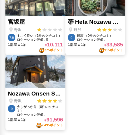
戸隠神社 九頭龍社(38.31km)
松代象山地下壕(45.32km)
真田宝物館(45.39km)
長野みどり(38.44km)
長野県信濃美術館東山魁夷館(36.61km)
長野県信濃美術館東山魁廟ギャラリー(36.61km)