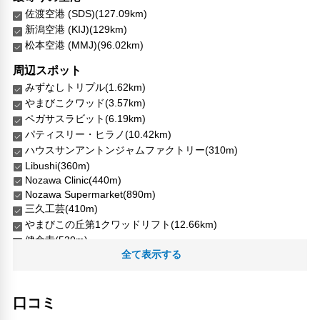
佐渡空港 (SDS)(127.09km)
新潟空港 (KIJ)(129km)
松本空港 (MMJ)(96.02km)
周辺スポット
みずなしトリプル(1.62km)
やまびこクワッド(3.57km)
ペガサスラビット(6.19km)
パティスリー・ヒラノ(10.42km)
ハウスサンアントンジャムファクトリー(310m)
Libushi(360m)
Nozawa Clinic(440m)
Nozawa Supermarket(890m)
三久工芸(410m)
やまびこの丘第1クワッドリフト(12.66km)
健命寺(530m)
全て表示する
北竜温泉ファミリースキー場(2.21km)
千代田酒店(140m)
みゆき商店(210m)
口コミ
フキヤ商店(360m)
喜楽堂(10.64km)