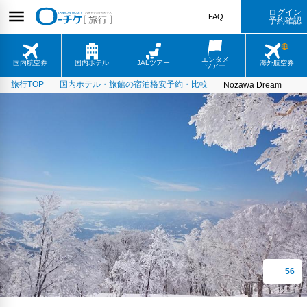
ログイン
FAQ
予約確認
エンタメ
国内航空券
国内ホテル
JALツアー
海外航空券
ツアー
旅行TOP
国内ホテル・旅館の宿泊格安予約・比較
Nozawa Dream