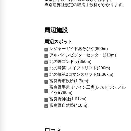
※別途弊社規定の取消手数料がかかります。
周辺施設
周辺スポット
レジャーガイドあそびや(800m)
アルパインビジターセンター(210m)
北の峰ゴンドラ(350m)
北の峰第1スイフトリフト(290m)
北の峰第2ロマンスリフト(1.36km)
富良野市役所(1.7km)
富良野手造りワイン工房(レストラン ノル
ドゥ)(780m)
富良野神社(1.61km)
富良野自然塾(410m)
口コミ