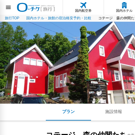
国内航空券
国内ホテル
旅行TOP
国内ホテル・旅館の宿泊格安予約・比較
コテージ 森の仲間た
プラン
施設情報
コテージ 森の仲間たち
ホテ