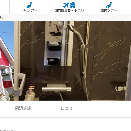
JALツアー
国内航空券＋ホテル
国内ツアー
ち
周辺施設
口コミ
ルランク