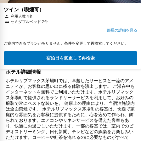
ツイン（喫煙可）
利用人数 4名
セミダブルベッド 2台
部屋の詳細を見る
ご案内できるプランがありません。条件を変更して再検索してください。
宿泊日を変更して再検索
ホテル詳細情報
ホテルリブマックス茅場町では、卓越したサービスと一流のアメ
ニティが、お客様の思い出に残る体験を演出します。 ご滞在中も
インターネットを無料でご利用いただけます。ホテルリブマック
ス茅場町で提供されるランドリーサービスを利用して、お好みの
服装で常にベストな装いを。 健康上の理由により、当宿泊施設内
は全面禁煙です。 ホテルリブマックス茅場町の客室は、快適で家
庭的な雰囲気をお客様に提供するために、心を込めて作られ、飾
られております。エアコンやリネンサービスを備えた客室もあ
り、快適にお過ごしいただけます。一部の客室では、室内でのビ
デオストリーミング、日刊新聞、テレビなどの娯楽をお楽しみい
ただけます。コーヒーや紅茶を淹れるのに必要なものがすべて