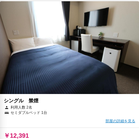
予約に進む
キャンセルポリシー
朝食
朝食（ローカルフード）
無料WiFi
￥14,214
税・サービス料 ￥2,467含む
352ポイント
返金不可
予約に進む
キャンセルポリシー
シングル 禁煙
利用人数 2名
セミダブルベッド 1台
部屋の詳細を見る
￥12,391