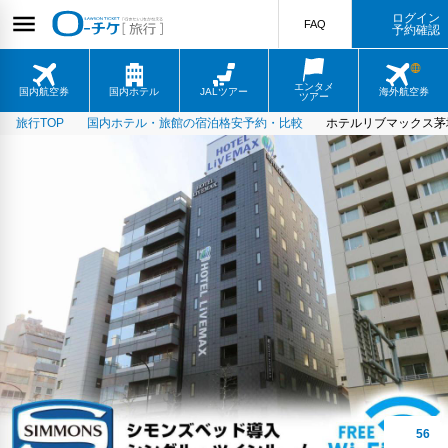
ログイン
FAQ
予約確認
エンタメ
国内航空券
国内ホテル
JALツアー
海外航空券
ツアー
旅行TOP
国内ホテル・旅館の宿泊格安予約・比較
ホテルリブマックス茅