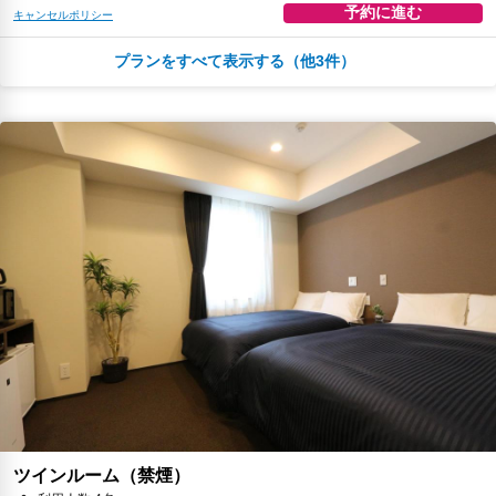
予約に進む
キャンセルポリシー
プランをすべて表示する（他3件）
￥15,185
税・サービス料 ￥2,635含む
376ポイント
返金不可
予約に進む
キャンセルポリシー
朝食
朝食（ローカルフード）
無料WiFi
￥15,635
税・サービス料 ￥2,714含む
387ポイント
返金不可
予約に進む
キャンセルポリシー
朝食
無料WiFi
￥31,245
税・サービス料 ￥2,865含む
851ポイント
2026年08月25日までキャンセル無料
予約に進む
ツインルーム（禁煙）
キャンセルポリシー