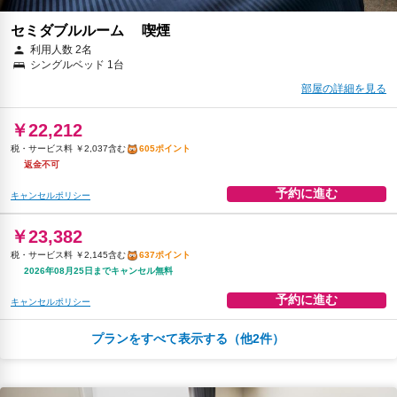
セミダブルルーム 喫煙
利用人数 2名
シングルベッド 1台
部屋の詳細を見る
￥22,212
税・サービス料 ￥2,037含む
605ポイント
返金不可
予約に進む
キャンセルポリシー
￥23,382
税・サービス料 ￥2,145含む
637ポイント
2026年08月25日までキャンセル無料
予約に進む
キャンセルポリシー
プランをすべて表示する（他2件）
朝食
無料WiFi
￥25,460
税・サービス料 ￥2,335含む
693ポイント