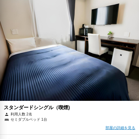
2026年08月25日までキャンセル無料
予約に進む
キャンセルポリシー
朝食
無料WiFi
￥27,227
税・サービス料 ￥2,497含む
741ポイント
返金不可
予約に進む
キャンセルポリシー
スタンダードシングル（喫煙)
利用人数 2名
セミダブルベッド 1台
部屋の詳細を見る