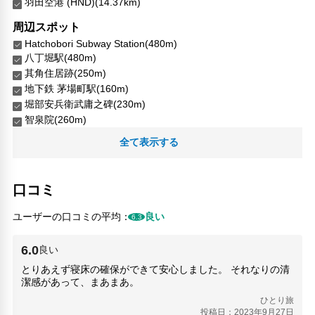
羽田空港 (HND)(14.37km)
周辺スポット
Hatchobori Subway Station(480m)
八丁堀駅(480m)
其角住居跡(250m)
地下鉄 茅場町駅(160m)
堀部安兵衛武庸之碑(230m)
智泉院(260m)
東京証券取引所(460m)
全て表示する
河村瑞賢屋敷跡(340m)
行徳河岸(360m)
西村ギャラリー(480m)
口コミ
銀行発祥の地(410m)
ユーザーの口コミの平均：
良い
6.3
人気スポット
上野恩賜公園(4.13km)
6.0
良い
外源堂(4.12km)
とりあえず寝床の確保ができて安心しました。 それなりの清
新宿御苑(6.31km)
潔感があって、まあまあ。
明治神宮(7.21km)
東京タワー(3.77km)
ひとり旅
投稿日：2023年9月27日