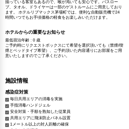
揃っている客室もあるので、喉が渇いても安心です。バスロー
ブ、タオル、ドライヤーは一部のゲストルームにご用意しており
ます。 ホテルリブマックス茅場町では、便利な自動販売機で24
時間いつでもお手頃価格の軽食をお楽しみいただけます。
ホテルからの重要なお知らせ
最低宿泊年齢 : 0 歳
ご予約時にリクエストボックスにて希望を選択頂いても（禁煙/喫
煙とベッドタイプ希望）、ご予約頂いた内容通りにお部屋をご用
意いたしますのでご了承ください。
施設情報
感染症対策
毎日共用エリアの消毒を実施
手指消毒ハンドジェル
安全対策・手順を熟知した従業員
共用エリアに飛沫防止パネル設置
1メートル以上の対人距離の確保