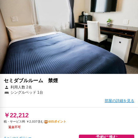
返金不可
予約に進む
キャンセルポリシー
朝食
朝食（ローカルフード）
無料WiFi
飲料水
￥15,635
税・サービス料 ￥2,714含む
387ポイント
返金不可
予約に進む
キャンセルポリシー
セミダブルルーム 禁煙
利用人数 2名
シングルベッド 1台
部屋の詳細を見る
￥22,212
税・サービス料 ￥2,037含む
605ポイント
返金不可
予約に進む
キャンセルポリシー