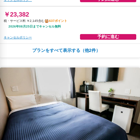
￥23,382
税・サービス料 ￥2,145含む
637ポイント
2026年08月25日までキャンセル無料
予約に進む
キャンセルポリシー
プランをすべて表示する（他2件）
朝食
無料WiFi
￥25,460
税・サービス料 ￥2,335含む
693ポイント
2026年08月25日までキャンセル無料
予約に進む
キャンセルポリシー
朝食
無料WiFi
￥27,227
税・サービス料 ￥2,497含む
741ポイント
返金不可
予約に進む
キャンセルポリシー