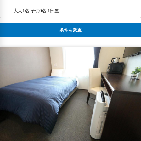
大人1名,子供0名,1部屋
条件を変更