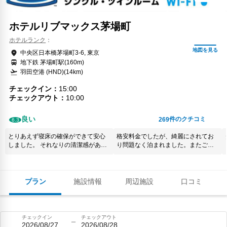
ホテルリブマックス茅場町
ホテルランク
中央区日本橋茅場町3-6, 東京
地下鉄 茅場町駅(160m)
羽田空港 (HND)(14km)
チェックイン
15:00
チェックアウト
10:00
良い
件のクチコミ
269
6.3
とりあえず寝床の確保ができて安心
格安料金でしたが、綺麗にされてお
しました。 それなりの清潔感があっ
り問題なく泊まれました。またご利
て、まあまあ。
用したいと思います
プラン
施設情報
周辺施設
口コミ
チェックイン
チェックアウト
2026/08/27
2026/08/28