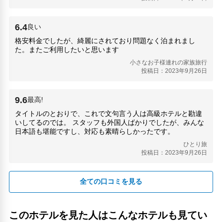
東京スカイツリー(4.52km)
東京都庁展望室(8km)
浅草(4.12km)
6.4
良い
浅草寺(4.33km)
格安料金でしたが、綺麗にされており問題なく泊まれまし
渋谷交差点(7.41km)
た。またご利用したいと思います
銀座(1.3km)
小さなお子様連れの家族旅行
銀座コリドー街(1.3km)
投稿日：2023年9月26日
9.6
最高!
タイトルのとおりで、これで文句言う人は高級ホテルと勘違
いしてるのでは。 スタッフも外国人ばかりでしたが、みんな
日本語も堪能ですし、対応も素晴らしかったです。
ひとり旅
投稿日：2023年9月26日
全ての口コミを見る
このホテルを見た人はこんなホテルも見てい