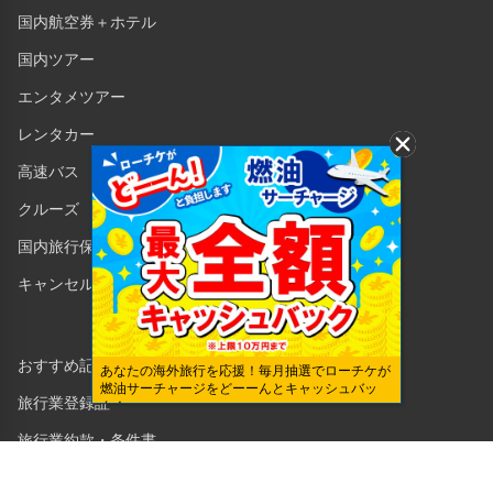
国内航空券＋ホテル
国内ツアー
エンタメツアー
レンタカー
高速バス
クルーズ
国内旅行保険
キャンセル保険
おすすめ記事一覧
あなたの海外旅行を応援！毎月抽選でローチケが
燃油サーチャージをどーーんとキャッシュバッ
旅行業登録証
ク！
旅行業約款・条件書
勧誘方針