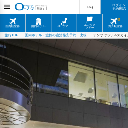
ログイン
FAQ
予約確認
エンタメ
国内航空券
国内ホテル
JALツアー
海外航空券
ツアー
旅行TOP
国内ホテル・旅館の宿泊格安予約・比較
テンザ ホテル&スカ