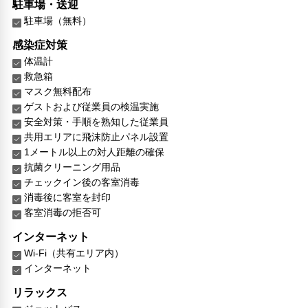
駐車場・送迎
駐車場（無料）
感染症対策
体温計
救急箱
マスク無料配布
ゲストおよび従業員の検温実施
安全対策・手順を熟知した従業員
共用エリアに飛沫防止パネル設置
1メートル以上の対人距離の確保
抗菌クリーニング用品
チェックイン後の客室消毒
消毒後に客室を封印
客室消毒の拒否可
インターネット
Wi-Fi（共有エリア内）
インターネット
リラックス