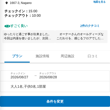
1667-3, Nagano
チェックイン
15:00
チェックアウト
10:00
すごく良い
件のクチコミ
2
7.8
ゆったりと過ごす事が出来ました。
オーナーさんのオールディーズな
今回は内湯を使いましたが、次回宿
こだわりを、感じるフロアでした
泊する際にはジャグジーを利用した
ジャグジーは、思ったより強力で
いと思います。 バイカーに対する細
マッサージ効果有ります
やかな気遣いも助かりました。 有難
うございました。
プラン
施設情報
周辺施設
口コミ
チェックイン
チェックアウト
2026/08/27
2026/08/28
大人1名,子供0名,1部屋
条件を変更