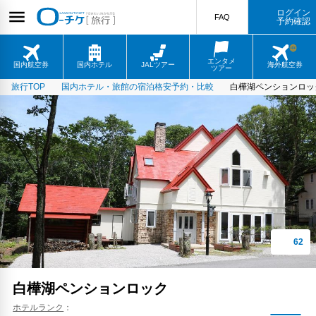
ログイン
FAQ
予約確認
エンタメ
国内航空券
国内ホテル
JALツアー
海外航空券
ツアー
旅行TOP
国内ホテル・旅館の宿泊格安予約・比較
白樺湖ペンションロッ
白樺湖ペンションロック
ホテルランク