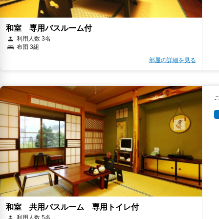
和室 専用バスルーム付
利用人数 3名
布団 3組
部屋の詳細を見る
和室 共用バスルーム 専用トイレ付
利用人数 5名