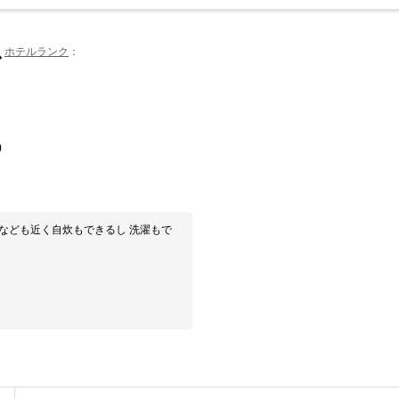
ス
ホテルランク
0
なども近く自炊もできるし 洗濯もで