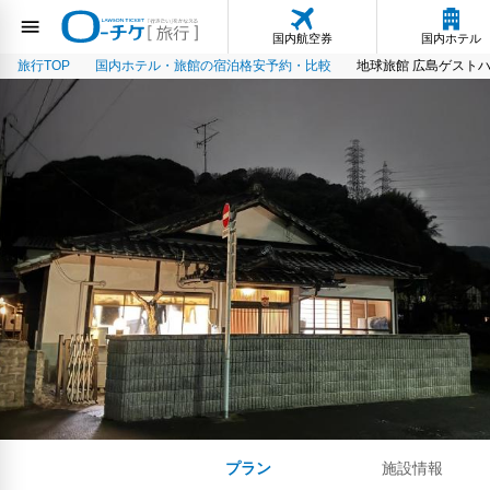
国内航空券
国内ホテル
旅行TOP
国内ホテル・旅館の宿泊格安予約・比較
地球旅館 広島ゲスト
プラン
施設情報