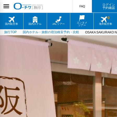
ログイン
FAQ
予約確認
エンタメ
国内航空券
国内ホテル
JALツアー
海外航空券
ツアー
旅行TOP
国内ホテル・旅館の宿泊格安予約・比較
OSAKA SAKURAKO 