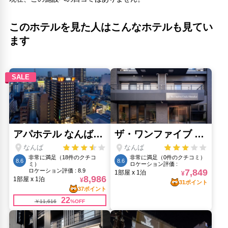
大阪城公園(4.4km)
大阪水族館 海遊館(6.43km)
このホテルを見た人はこんなホテルも見てい
心斎橋筋(1.91km)
梅田スカイビル 空中庭園展望台(5.77km)
ます
通天閣(670m)
道頓堀(1.68km)
ミナミ（難波）(2.93km)
黒門市場(1.44km)