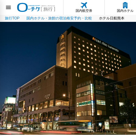
国内航空券
国内ホテル
旅行TOP
国内ホテル・旅館の宿泊格安予約・比較
ホテル日航熊本