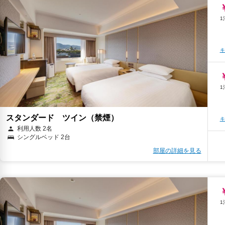
キ
キ
キ
スタンダード ツイン（禁煙）
キ
利用人数 2名
シングルベッド 2台
部屋の詳細を見る
キ