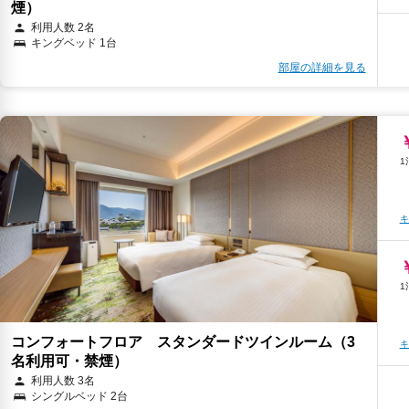
煙）
利用人数 2名
キングベッド 1台
部屋の詳細を見る
キ
キ
キ
コンフォートフロア スタンダードツインルーム（3
キ
名利用可・禁煙）
利用人数 3名
シングルベッド 2台