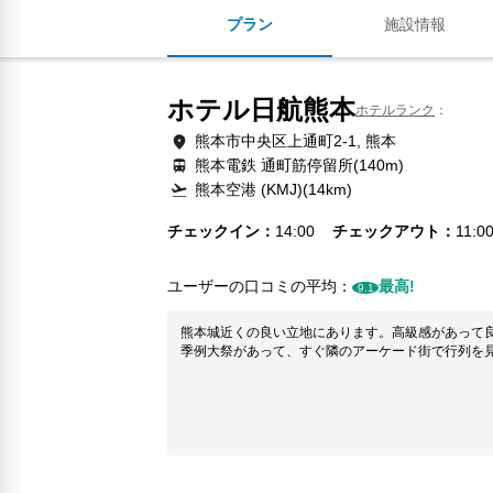
プラン
施設情報
ホテル日航熊本
ホテルランク
熊本市中央区上通町2-1, 熊本
熊本電鉄 通町筋停留所(140m)
熊本空港 (KMJ)(14km)
チェックイン
14:00
チェックアウト
11:0
ユーザーの口コミの平均：
最高!
9.1
熊本城近くの良い立地にあります。高級感があって
季例大祭があって、すぐ隣のアーケード街で行列を