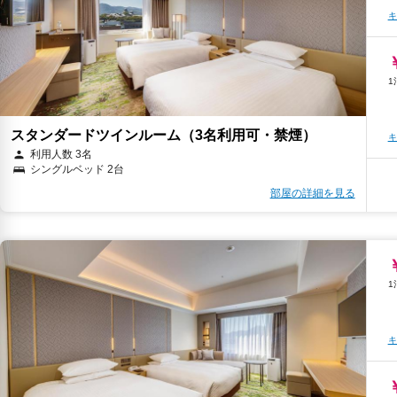
キ
キ
スタンダードツインルーム（3名利用可・禁煙）
キ
利用人数 3名
シングルベッド 2台
部屋の詳細を見る
キ
キ