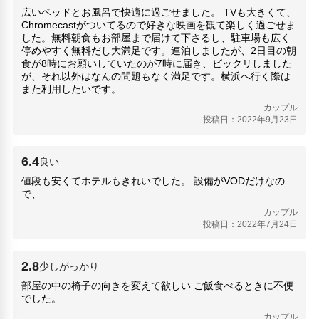
横浜くりこ庵(2.22km)
広いベッドとお風呂で快適に過ごせました。 TVも大きくて、
横浜病院(970m)
Chromecastがついてるので好きな映画を観て楽しく過ごせま
ドンキホーテ横浜西口店(2.82km)
した。無料朝食もお部屋まで届けて下さるし、駐車場も広く
相鉄バス(2.45km)
停めやすく無料だし大満足です。連泊しましたが、2日目の朝
食が8時にお願いしていたのが7時に届き、ビックリしました
西谷(2.74km)
が、それ以外はなんの問題もなく満足です。横浜へ行く際は
西谷浄水場(2.76km)
また利用したいです。
豊顕寺(1.1km)
カップル
投稿日：2022年9月23日
人気スポット
三渓園(9.13km)
山下公園(6.37km)
6.4
良い
新横浜ラーメン博物館(3.62km)
値段も安くてホテルもきれいでした。 設備がVODだけなの
旧天瑞寺寿塔覆堂(9.13km)
で、
カップヌードルミュージアム 横浜(4.89km)
カップル
横浜ランドマークタワー(4.43km)
投稿日：2022年7月24日
横浜みなとみらい21(4.3km)
横浜中華街(6.36km)
横浜・八景島シーパラダイス(16.69km)
2.8
少しがっかり
横浜港大さん橋国際客船ターミナル(大さん橋)(5.81km)
部屋の中の椅子の向きを変えて欲しい ご飯食べるときに不便
横浜赤レンガ倉庫(5.34km)
でした。
カップル