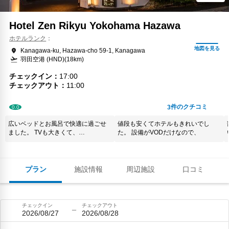
Hotel Zen Rikyu Yokohama Hazawa
ホテルランク
Kanagawa-ku, Hazawa-cho 59-1, Kanagawa
羽田空港 (HND)(18km)
チェックイン
17:00
チェックアウト
11:00
件のクチコミ
3
0.0
広いベッドとお風呂で快適に過ごせ
値段も安くてホテルもきれいでし
ました。 TVも大きくて、
た。 設備がVODだけなので、
Chromecastがついてるので好きな映
画を観て楽しく過ごせました。無料
朝食もお部屋まで届けて下さるし、
駐車場も広く停めやすく無料だし大
プラン
施設情報
周辺施設
口コミ
満足です。連泊しましたが、2日目の
朝食が8時にお願いしていたのが7時
に届き、ビックリしましたが、それ
以外はなんの問題もなく満足です。
チェックイン
チェックアウト
横浜へ行く際はまた利用したいで
2026/08/27
2026/08/28
す。