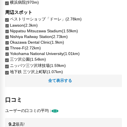
横浜病院(970m)
周辺スポット
ペストリーショップ「ドーレ」(2.78km)
Lawson(2.3km)
Nippatsu Mitsuzawa Stadium(1.59km)
Nishiya Railway Station(2.73km)
Okazawa Dental Clinic(1.9km)
Three-F(2.72km)
Yokohama National University(1.01km)
三ツ沢公園(1.54km)
ニッパツ三ツ沢球技場(1.59km)
地下鉄 三ツ沢上町駅(1.07km)
地下鉄 三ツ沢下町駅(1.85km)
全て表示する
地下鉄 片倉町駅(1.38km)
岸根公園(2.27km)
新横浜リハビリテーション病院(1.79km)
口コミ
星川(2.54km)
横浜ビブレ(2.79km)
ユーザーの口コミの平均：
0.0
横浜国立大学(1.01km)
横浜天然温泉 SPA EAS(2.64km)
9.2
最高!