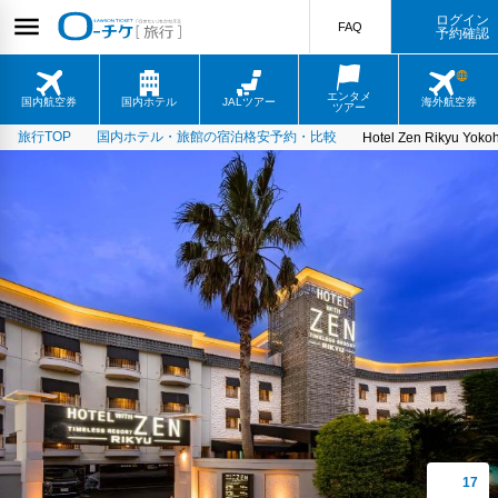
ログイン
FAQ
予約確認
エンタメ
国内航空券
国内ホテル
JALツアー
海外航空券
ツアー
旅行TOP
国内ホテル・旅館の宿泊格安予約・比較
Hotel Zen Rikyu Yok