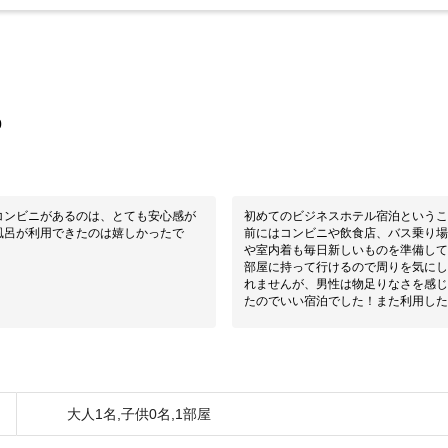
0
コンビニがあるのは、とても安心感が
初めてのビジネスホテル宿泊というこ
風呂が利用できたのは嬉しかったで
前にはコンビニや飲食店、バス乗り場
。
や室内着も毎日新しいものを準備して
部屋に持って行けるので周りを気にし
れませんが、男性は物足りなさを感じ
たのでいい宿泊でした！また利用した
大人1名,子供0名,1部屋