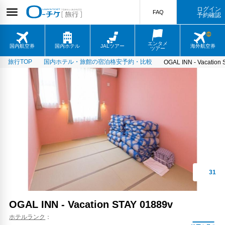
ログイン
FAQ
予約確認
エンタメ
国内航空券
国内ホテル
JALツアー
海外航空券
ツアー
旅行TOP
国内ホテル・旅館の宿泊格安予約・比較
OGAL INN - Vacation
OGAL INN - Vacation STAY 01889v
ホテルランク