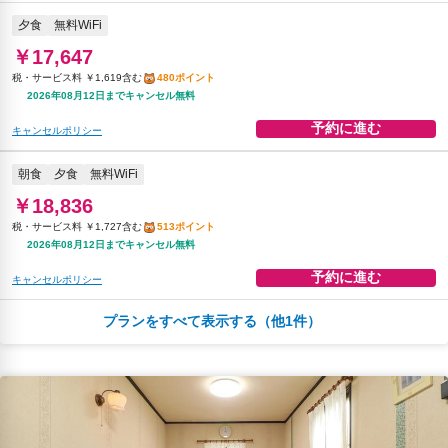
夕食
無料WiFi
￥17,647
税・サービス料 ￥1,619含む
480ポイント
2026年08月12日までキャンセル無料
予約に進む
キャンセルポリシー
朝食
夕食
無料WiFi
￥18,836
税・サービス料 ￥1,727含む
513ポイント
2026年08月12日までキャンセル無料
予約に進む
キャンセルポリシー
プランをすべて表示する（他1件）
朝食
夕食
夕食（洋食）
無料WiFi
￥18,896
税・サービス料 ￥3,279含む
468ポイント
当日のチェックインまでキャンセル無料
予約に進む
キャンセルポリシー