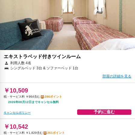
朝食
夕食
無料WiFi
￥18,836
税・サービス料 ￥1,727含む
513ポイント
2026年08月12日までキャンセル無料
予約に進む
キャンセルポリシー
朝食
夕食
夕食（洋食）
無料WiFi
エキストラベッド付きツインルーム
￥18,896
利用人数 4名
税・サービス料 ￥3,279含む
468ポイント
シングルベッド 3台 & ソファーベッド 1台
当日のチェックインまでキャンセル無料
部屋の詳細を見る
予約に進む
キャンセルポリシー
￥10,509
税・サービス料 ￥964含む
286ポイント
2026年08月12日までキャンセル無料
予約に進む
キャンセルポリシー
￥10,542
税・サービス料 ￥1,829含む
261ポイント