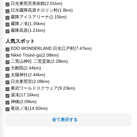
日光東照宮美術館(2.01km)
日光霧降高原チロリン村(1.8km)
霧降アイスアリーナ(1.15km)
霧降ノ滝(1.35km)
霧降高原(1.21km)
人気スポット
EDO WONDERLAND 日光江戸村(7.47km)
Nikkō Tōshō-gū(2.08km)
二荒山神社 二荒霊泉(2.28km)
大猷院(2.44km)
太陽神社(2.44km)
日光東照宮(2.08km)
東武ワールドスクウェア(9.23km)
湯滝(17.16km)
神橋(2.09km)
竜頭ノ滝(14.92km)
華厳ノ滝(10.91km)
全て表示する
輪王寺(2.23km)
輪王寺大猷院 夜叉門(輪王寺大猷院 牡丹門)(2.23km)