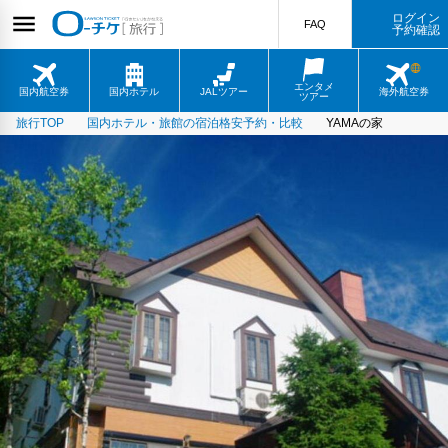
ログイン
FAQ
予約確認
エンタメ
国内航空券
国内ホテル
JALツアー
海外航空券
ツアー
旅行TOP
国内ホテル・旅館の宿泊格安予約・比較
YAMAの家