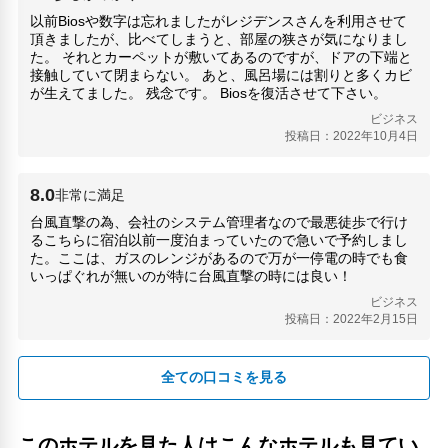
以前Biosや数字は忘れましたがレジデンスさんを利用させて
中洲屋台(1.36km)
頂きましたが、比べてしまうと、部屋の狭さが気になりまし
大濠公園(4.01km)
た。 それとカーペットが敷いてあるのですが、ドアの下端と
天神地下街(2.07km)
接触していて閉まらない。 あと、風呂場には割りと多くカビ
東長寺(1.35km)
が生えてました。 残念です。 Biosを復活させて下さい。
櫛田神社(1.36km)
ビジネス
海の中道海浜公園(9.9km)
投稿日：2022年10月4日
福岡タワー(6.51km)
福岡PayPayドーム(福岡ドーム)(5.58km)
8.0
非常に満足
台風直撃の為、会社のシステム管理者なので最悪徒歩で行け
るこちらに宿泊以前一度泊まっていたので急いで予約しまし
た。ここは、ガスのレンジがあるので万が一停電の時でも食
いっぱぐれが無いのが特に台風直撃の時には良い！
ビジネス
投稿日：2022年2月15日
全ての口コミを見る
このホテルを見た人はこんなホテルも見てい