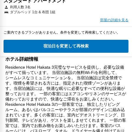
スタンダード アパートメント
利用人数 3名
ダブルベッド 1台 & 布団 1組
部屋の詳細を見る
ご案内できるプランがありません。条件を変更して再検索してください。
宿泊日を変更して再検索
ホテル詳細情報
Residence Hotel Hakata 3完璧なサービスを提供し、必要な設備
がすべて揃っています。 当宿泊施設の無料Wi-Fiを利用して、
シームレスなコミュニケーションを。 当宿泊施設は完全禁煙で
す。喫煙を希望される方には、指定された喫煙ゾーンがありま
す。当宿泊施設には、快適な眠りに必要なすべての便利な設備が
整っております。 一部の客室にはエアコンやリネンのサービスが
備わっておりますので、快適なご滞在をお楽しみください。
Residence Hotel Hakata 3の一部客室では、独立したリビング
ルーム、あるいはバルコニーやテラスが部屋のデザインに組み込
まれています。多くの客室には、室内ビデオストリーミング、日
刊新聞、テレビがあり、ゲストを楽しませてくれます。 一部の客
室では、室内でお飲み物をお楽しみいただけます。客室のバス
ルームには、バスローブ、タオル、ドライヤーを備え付けており