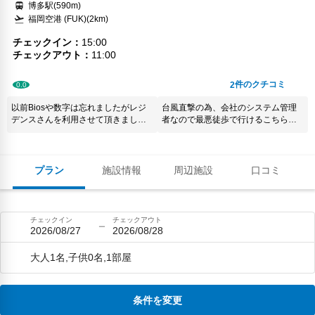
博多駅(590m)
福岡空港 (FUK)(2km)
チェックイン
15:00
チェックアウト
11:00
件のクチコミ
2
0.0
以前Biosや数字は忘れましたがレジ
台風直撃の為、会社のシステム管理
デンスさんを利用させて頂きました
者なので最悪徒歩で行けるこちらに
が、比べてしまうと、部屋の狭さが
宿泊以前一度泊まっていたので急い
気になりました。 それとカーペット
で予約しました。ここは、ガスのレ
が敷いてあるのですが、ドアの下端
ンジがあるので万が一停電の時でも
と接触していて閉まらない。 あと、
食いっぱぐれが無いのが特に台風直
プラン
施設情報
周辺施設
口コミ
風呂場には割りと多くカビが生えて
撃の時には良い！
ました。 残念です。 Biosを復活させ
て下さい。
チェックイン
チェックアウト
2026/08/27
2026/08/28
大人1名,子供0名,1部屋
条件を変更