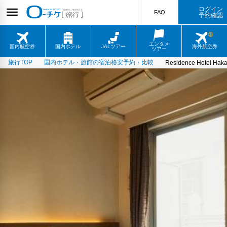
ログイン
FAQ
予約確認
エンタメ
国内航空券
国内ホテル
JALツアー
海外航空券
ツアー
旅行TOP
国内ホテル・旅館の宿泊格安予約・比較
Residence Hotel Haka