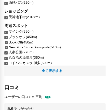
西鉄バス(620m)
ショッピング
天神地下街(2.07km)
周辺スポット
マイング(580m)
ブックオフ(450m)
Book Off(450m)
New York Store Sumiyoshi(510m)
人参公園(270m)
八百治の湯温泉(360m)
ヨドバシカメラ 博多(500m)
キャンドゥ ヨドバシ博多店(500m)
全て表示する
博多ニューライフ教会(530m)
博多阪急(540m)
博多駅南公園(530m)
口コミ
東住吉公園(210m)
ユーザーの口コミの平均：
0.0
人気スポット
JR博多シティ アミュプラザ博多(630m)
5.6
少しがっかり
JR博多シティアムプラザ博多(630m)