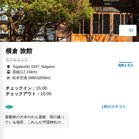
横倉 旅館
ホテルランク
Togakushi 3347, Nagano
黒姫(12.24km)
松本空港 (MMJ)(65km)
チェックイン
15:00
チェックアウト
10:00
件のクチコミ
1
0.0
屋敷林の大木やわら屋根、宿の建っ
ている場所、これらが戸隠神社の神
域にすっぽり包まれて、心が安らぎ
ます。現代の何でも便利にという生
活でない、古来からの生活の一端に