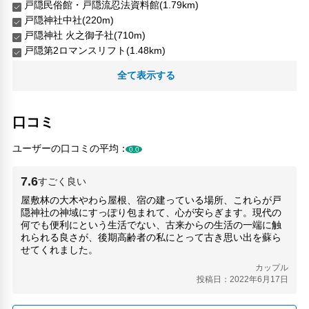
戸隠民俗館・戸隠流忍法資料館(1.79km)
戸隠神社中社(220m)
戸隠神社 火之御子社(710m)
戸隠第2ロマンスリフト(1.48km)
戸隠第3クワッドリフト(1.64km)
全て表示する
戸隠第6クワッドリフト(2.07km)
碓井製菓(490m)
人気スポット
口コミ
MIDORI 長野(14.12km)
ユーザーの口コミの平均：
0.0
善光寺(12.61km)
姨捨の棚田(26.42km)
7.6
すごく良い
戸隠神社中社(220m)
戸隠神社 九頭龍社(3.49km)
屋敷林の大木やわら屋根、宿の建っている場所、これらが戸
隠神社の神域にすっぽり包まれて、心が安らぎます。現代の
松代象山地下壕(21.84km)
何でも便利にという生活でない、古来からの生活の一端に触
真田宝物館(22.05km)
れられる良さが、後期高齢者の私にとって古き思い出を蘇ら
長野みどり(14.12km)
せてくれました。
長野県信濃美術館東山魁夷館(12.76km)
カップル
長野県信濃美術館東山魁廟ギャラリー(12.76km)
投稿日：2022年6月17日