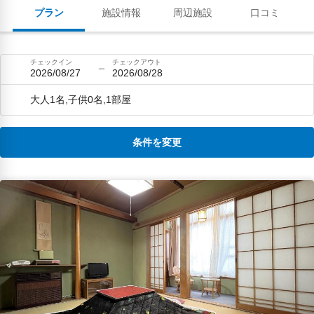
触れられる良さが、後期高齢者の私
プラン
施設情報
周辺施設
口コミ
にとって古き思い出を蘇らせてくれ
ました。
チェックイン
チェックアウト
2026/08/27
2026/08/28
大人1名,子供0名,1部屋
条件を変更