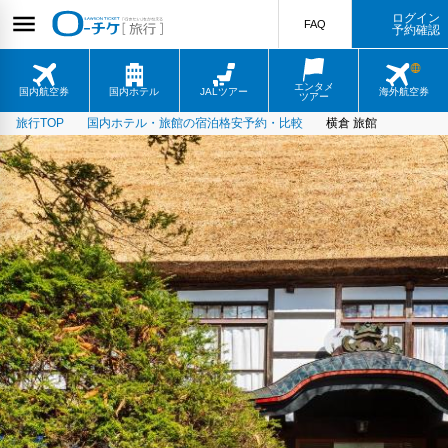
ログイン
FAQ
予約確認
エンタメ
国内航空券
国内ホテル
JALツアー
海外航空券
ツアー
旅行TOP
国内ホテル・旅館の宿泊格安予約・比較
横倉 旅館