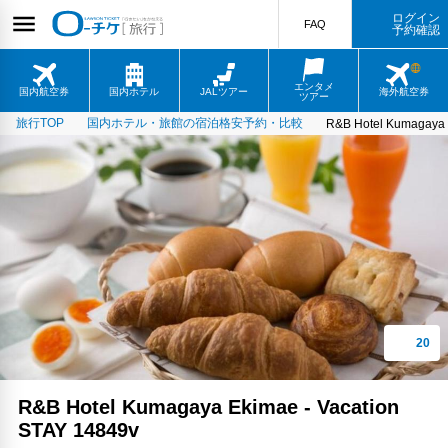
ログイン
FAQ
予約確認
エンタメ
国内航空券
国内ホテル
JALツアー
海外航空券
ツアー
旅行TOP
国内ホテル・旅館の宿泊格安予約・比較
R&B Hotel Kumagaya 
R&B Hotel Kumagaya Ekimae - Vacation
STAY 14849v