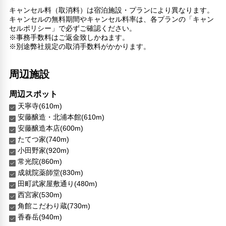
キャンセル料（取消料）は宿泊施設・プランにより異なります。
キャンセルの無料期間やキャンセル料率は、各プランの「キャン
セルポリシー」で必ずご確認ください。
※事務手数料はご返金致しかねます。
※別途弊社規定の取消手数料がかかります。
周辺施設
周辺スポット
天寧寺(610m)
安藤醸造・北浦本館(610m)
安藤醸造本店(600m)
たてつ家(740m)
小田野家(920m)
常光院(860m)
成就院薬師堂(830m)
田町武家屋敷通り(480m)
西宮家(530m)
角館こだわり蔵(730m)
香春岳(940m)