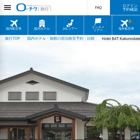
ログイン
FAQ
予約確認
エンタメ
国内航空券
国内ホテル
JALツアー
海外航空券
ツアー
旅行TOP
国内ホテル・旅館の宿泊格安予約・比較
Hotel B4T Kakunodat