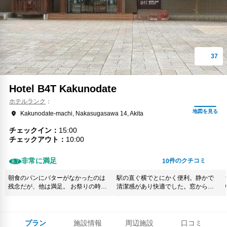
Hotel B4T Kakunodate
ホテルランク
Kakunodate-machi, Nakasugasawa 14, Akita
チェックイン
15:00
チェックアウト
10:00
非常に満足
件のクチコミ
10
8.7
朝食のパンにバターがなかったのは
駅の直ぐ横でとにかく便利。静かで
残念だが、他は満足。 お祭りの時
清潔感があり快適でした。窓から
で、市街地は車両進入禁止なので、
は、駅の新幹線の発着が見え、電車
駅前のホテルは重たい荷物があって
好きにはたまらないと思いますよ。
も助かりました。
プラン
施設情報
周辺施設
口コミ