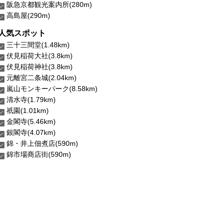
阪急京都観光案内所(280m)
高島屋(290m)
人気スポット
三十三間堂(1.48km)
伏見稲荷大社(3.8km)
伏見稲荷神社(3.8km)
元離宮二条城(2.04km)
嵐山モンキーパーク(8.58km)
清水寺(1.79km)
祇園(1.01km)
金閣寺(5.46km)
銀閣寺(4.07km)
錦・井上佃煮店(590m)
錦市場商店街(590m)