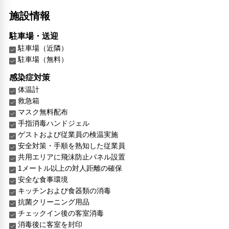
施設情報
駐車場・送迎
駐車場（近隣）
駐車場（無料）
感染症対策
体温計
救急箱
マスク無料配布
手指消毒ハンドジェル
ゲストおよび従業員の検温実施
安全対策・手順を熟知した従業員
共用エリアに飛沫防止パネル設置
1メートル以上の対人距離の確保
安全な食事環境
キッチンおよび食器類の消毒
抗菌クリーニング用品
チェックイン後の客室消毒
消毒後に客室を封印