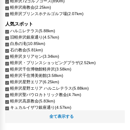
軽井沢72ゴルフコース(890m)
その他サービス
軽井沢南教会(2.25km)
自動販売機
軽井沢プリンスホテルゴルフ場(2.07km)
共用ラウンジ/TVエリア
24時間セキュリティ
人気スポット
フードデリバリー
ハルニレテラス(5.88km)
リネン・衣類の湯洗い
旧軽井沢銀座通り(4.57km)
キャッシュレス支払いサービス
白糸の滝(10.85km)
石の教会(5.81km)
軽井沢タリアセン(3.34km)
軽井沢・プリンスショッピングプラザ(2.52km)
軽井沢千住博物館軽井沢(3.58km)
軽井沢千住博美術館(3.58km)
軽井沢星野エリア(6.25km)
軽井沢星野エリア ハルニレテラス(5.88km)
軽井沢聖パウロカトリック教会(4.7km)
軽井沢高原教会(5.83km)
キュカルイザワ銀座通り(4.57km)
全て表示する