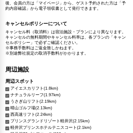
後、会員の方は「マイページ」から、ゲスト予約された方は「予
約内容確認」から電子領収書として発行できます。
リラックス
喫煙所
キャンセルポリシーについて
子供向け施設・サービス
キャンセル料（取消料）は宿泊施設・プランにより異なります。
ファミリールーム
キャンセルの無料期間やキャンセル料率は、各プランの「キャン
家族・お子様に優しい設備
セルポリシー」で必ずご確認ください。
※事務手数料はご返金致しかねます。
こだわりの設備
※別途弊社規定の取消手数料がかかります。
ガーデン
周辺施設
館内施設・便利なサービス
荷物預かりサービス
周辺スポット
ランドリーサービス
アイエスカリフト(1.8km)
ペット
ナチュラルリーフ(1.97km)
ペット可
うさぎ山リフト(2.19km)
犬OK
晴山ゴルフ場(2.13km)
西高速リフト(2.24km)
対応言語
プリンスグランドリゾート軽井沢(2.15km)
日本語
軽井沢プリンスホテルテニスコート(2.1km)