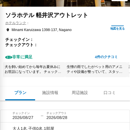
ソラホテル 軽井沢アウトレット
ホテルランク
Minami Karuizawa 1398-137, Nagano
チェックイン
チェックアウト
非常に満足
件のクチコミ
4
8.2
犬を飼い始めてから毎年お夏休みに
生憎の雨でしたがペット用のアメニ
お世話になっています。 チェックイ
ティや設備が整っていて、スタッフ
ンの際に愛犬の名前もスタッフ皆さ
の方も皆さん感じが良く快適に過ご
んで共有してくださり、部屋の移動
す事が出来ました。隣接するレスト
もドッグランやお散歩も最高の環境
ランもペット連れで入店出来た事も
です。 レストランの料理も軽井沢一
とても良かったです。また是非利用
プラン
施設情報
周辺施設
口コミ
ですよ
したいです。
チェックイン
チェックアウト
2026/08/27
2026/08/28
大人1名,子供0名,1部屋