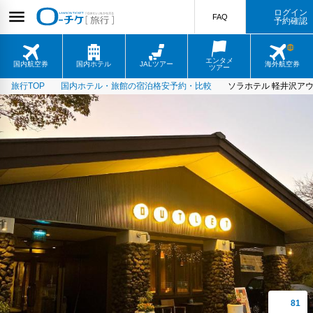
ログイン
FAQ
予約確認
エンタメ
国内航空券
国内ホテル
JALツアー
海外航空券
ツアー
旅行TOP
国内ホテル・旅館の宿泊格安予約・比較
ソラホテル 軽井沢ア