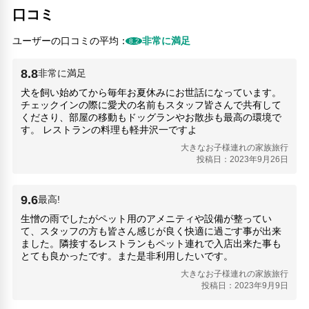
口コミ
ユーザーの口コミの平均：
非常に満足
8.2
8.8
非常に満足
犬を飼い始めてから毎年お夏休みにお世話になっています。
チェックインの際に愛犬の名前もスタッフ皆さんで共有して
くださり、部屋の移動もドッグランやお散歩も最高の環境で
す。 レストランの料理も軽井沢一ですよ
大きなお子様連れの家族旅行
投稿日：2023年9月26日
9.6
最高!
生憎の雨でしたがペット用のアメニティや設備が整ってい
て、スタッフの方も皆さん感じが良く快適に過ごす事が出来
ました。隣接するレストランもペット連れで入店出来た事も
とても良かったです。また是非利用したいです。
大きなお子様連れの家族旅行
投稿日：2023年9月9日