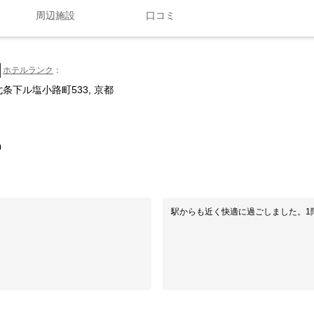
周辺施設
口コミ
口
ホテルランク
七条下ル塩小路町533, 京都
0
駅からも近く快適に過ごしました。1