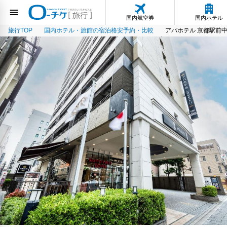
国内航空券
国内ホテル
旅行TOP
国内ホテル・旅館の宿泊格安予約・比較
アパホテル 京都駅前