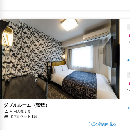
キ
キ
キ
ダブルルーム（禁煙）
キ
利用人数 2名
ダブルベッド 1台
部屋の詳細を見る