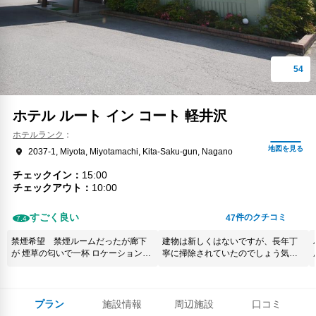
ホテル ルート イン コート 軽井沢
ホテルランク
2037-1, Miyota, Miyotamachi, Kita-Saku-gun, Nagano
チェックイン
15:00
チェックアウト
10:00
すごく良い
件のクチコミ
47
7.4
禁煙希望 禁煙ルームだったが廊下
建物は新しくはないですが、長年丁
が 煙草の匂いで一杯 ロケーション
寧に掃除されていたのでしょう気持
周辺何も無し 夜街灯も少なく歩くの
ちよく過ごすことができました。大
が怖い 駅までも徒歩１５分位
浴場が温泉だったのも嬉しかった。
プラン
施設情報
周辺施設
口コミ