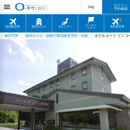
ログイン
FAQ
予約確認
エンタメ
国内航空券
国内ホテル
JALツアー
海外航空券
ツアー
旅行TOP
国内ホテル・旅館の宿泊格安予約・比較
ホテル ルート イン コ