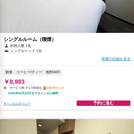
シングルルーム（喫煙）
利用人数 1名
シングルベッド 1台
部屋の詳細を見る
朝食
コーヒー/ティー
無料WiFi
￥8,983
税・サービス料 ￥1,559含む
222ポイント
2026年08月25日までキャンセル無料
予約に進む
キャンセルポリシー