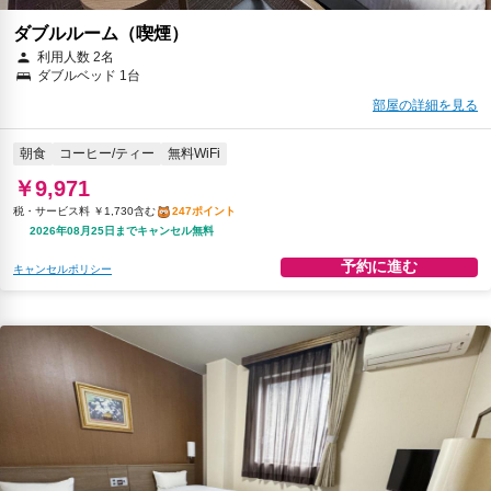
ダブルルーム（喫煙）
利用人数 2名
ダブルベッド 1台
部屋の詳細を見る
朝食
コーヒー/ティー
無料WiFi
￥9,971
税・サービス料 ￥1,730含む
247ポイント
2026年08月25日までキャンセル無料
予約に進む
キャンセルポリシー