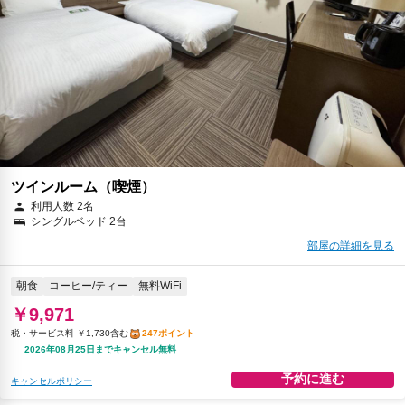
ツインルーム（喫煙）
利用人数 2名
シングルベッド 2台
部屋の詳細を見る
朝食
コーヒー/ティー
無料WiFi
￥9,971
税・サービス料 ￥1,730含む
247ポイント
2026年08月25日までキャンセル無料
予約に進む
キャンセルポリシー