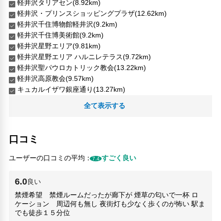
軽井沢タリアセン(8.92km)
軽井沢・プリンスショッピングプラザ(12.62km)
軽井沢千住博物館軽井沢(9.2km)
軽井沢千住博美術館(9.2km)
軽井沢星野エリア(9.81km)
軽井沢星野エリア ハルニレテラス(9.72km)
軽井沢聖パウロカトリック教会(13.22km)
軽井沢高原教会(9.57km)
キュカルイザワ銀座通り(13.27km)
全て表示する
口コミ
ユーザーの口コミの平均：
すごく良い
7.4
6.0
良い
禁煙希望 禁煙ルームだったが廊下が 煙草の匂いで一杯 ロ
ケーション 周辺何も無し 夜街灯も少なく歩くのが怖い 駅ま
でも徒歩１５分位