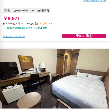
朝食
コーヒー/ティー
無料WiFi
￥9,971
税・サービス料 ￥1,730含む
247ポイント
2026年08月25日までキャンセル無料
予約に進む
キャンセルポリシー