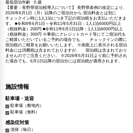
最低宿泊年齢 : 0 歳
【重要：長野県宿泊税導入について】 長野県条例の改定により、
2026年6月1日（月）以降のご宿泊分から 宿泊料金とは別に
チェックイン時に1人1泊につき下記の宿泊税をお支払いただきま
す。 ■令和8年6月1日～令和11年5月31日：1人1泊6000円以上
（税抜料金）200円 ■令和11年6月1日以降：1人1泊6000円以上
（税抜料金）300円 ※事前にクレジットカード等にてご宿泊代を
ご精算いただいているご予約の場合でも、 チェックインの際に
宿泊税のご精算をお願いいたします。 ※画面上に表示される宿泊
料金には消費税は含まれておりますが、 宿泊税は含まれており
ませんのでご注意ください。 ※2026年5月31日より前に予約され
た場合でも、6月1日以降の宿泊分には宿泊税が適用されます。
施設情報
駐車場・送迎
駐車場（敷地内）
駐車場（無料）
感染症対策
清掃（毎日）