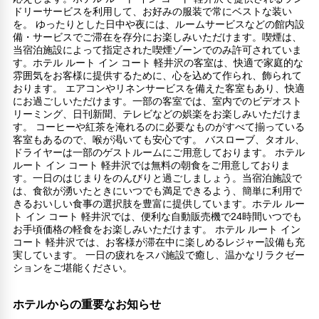
ドリーサービスを利用して、お好みの服装で常にベストな装い
を。 ゆったりとした日中や夜には、ルームサービスなどの館内設
備・サービスでご滞在を存分にお楽しみいただけます。喫煙は、
当宿泊施設によって指定された喫煙ゾーンでのみ許可されていま
す。ホテル ルート イン コート 軽井沢の客室は、快適で家庭的な
雰囲気をお客様に提供するために、心を込めて作られ、飾られて
おります。 エアコンやリネンサービスを備えた客室もあり、快適
にお過ごしいただけます。一部の客室では、室内でのビデオスト
リーミング、日刊新聞、テレビなどの娯楽をお楽しみいただけま
す。 コーヒーや紅茶を淹れるのに必要なものがすべて揃っている
客室もあるので、喉が渇いても安心です。 バスローブ、タオル、
ドライヤーは一部のゲストルームにご用意しております。 ホテル
ルート イン コート 軽井沢では無料の朝食をご用意しておりま
す。一日のはじまりをのんびりと過ごしましょう。当宿泊施設で
は、食欲が湧いたときにいつでも満足できるよう、簡単に利用で
きるおいしい食事の選択肢を豊富に提供しています。ホテル ルー
ト イン コート 軽井沢では、便利な自動販売機で24時間いつでも
お手頃価格の軽食をお楽しみいただけます。 ホテル ルート イン
コート 軽井沢では、お客様が滞在中に楽しめるレジャー設備も充
実しています。 一日の疲れをスパ施設で癒し、温かなリラクゼー
ションをご堪能ください。
ホテルからの重要なお知らせ