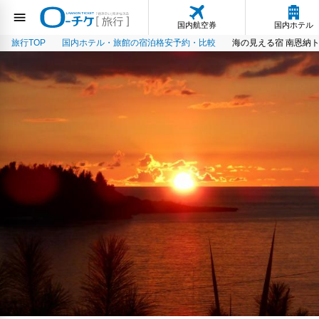
国内航空券
国内ホテル
旅行TOP
国内ホテル・旅館の宿泊格安予約・比較
海の見える宿 南恩納