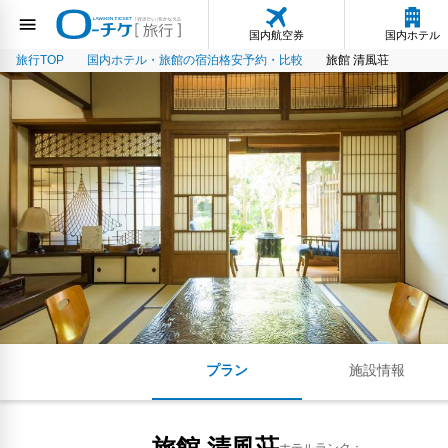
国内航空券
国内ホテル
旅行TOP
国内ホテル・旅館の宿泊格安予約・比較
旅館 清風荘
プラン
施設情報
旅館 清風荘
ホテルランク