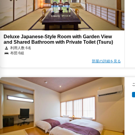
Deluxe Japanese-Style Room with Garden View
and Shared Bathroom with Private Toilet (Tsuru)
利用人数 6名
布団 6組
部屋の詳細を見る