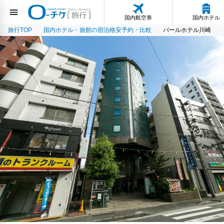
国内航空券
国内ホテル
旅行TOP
国内ホテル・旅館の宿泊格安予約・比較
パールホテル川崎