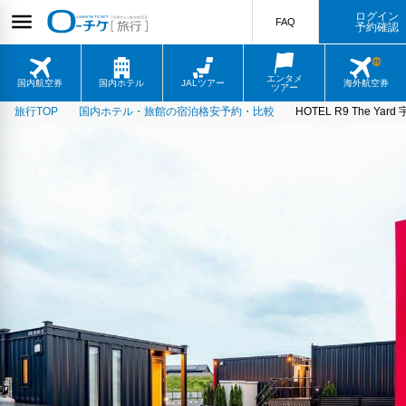
ログイン
FAQ
予約確認
エンタメ
国内航空券
国内ホテル
JALツアー
海外航空券
ツアー
旅行TOP
国内ホテル・旅館の宿泊格安予約・比較
HOTEL R9 The Yar