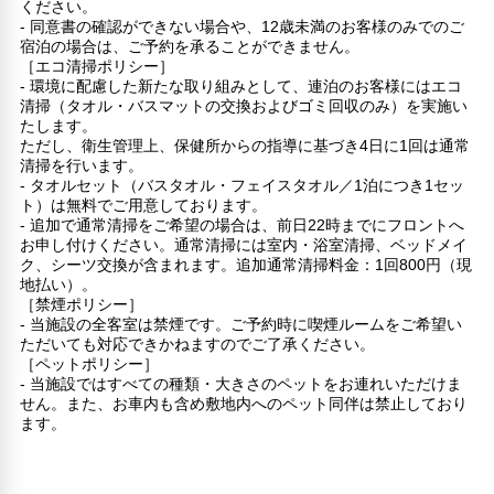
ください。
- 同意書の確認ができない場合や、12歳未満のお客様のみでのご
宿泊の場合は、ご予約を承ることができません。
［エコ清掃ポリシー］
- 環境に配慮した新たな取り組みとして、連泊のお客様にはエコ
清掃（タオル・バスマットの交換およびゴミ回収のみ）を実施い
たします。
ただし、衛生管理上、保健所からの指導に基づき4日に1回は通常
清掃を行います。
- タオルセット（バスタオル・フェイスタオル／1泊につき1セッ
ト）は無料でご用意しております。
- 追加で通常清掃をご希望の場合は、前日22時までにフロントへ
お申し付けください。通常清掃には室内・浴室清掃、ベッドメイ
ク、シーツ交換が含まれます。追加通常清掃料金：1回800円（現
地払い）。
［禁煙ポリシー］
- 当施設の全客室は禁煙です。ご予約時に喫煙ルームをご希望い
ただいても対応できかねますのでご了承ください。
［ペットポリシー］
- 当施設ではすべての種類・大きさのペットをお連れいただけま
せん。また、お車内も含め敷地内へのペット同伴は禁止しており
ます。