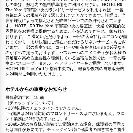
しの際は、敷地内の無料駐車場をご利用ください。 HOTEL R9
The Yard 宇都宮中央のランドリーサービスを利用すれば、一番
お気に入りの服装を繰り返し楽しむことができます。喫煙は、当
宿泊施設によって指定された喫煙ゾーンでのみ許可されていま
す。 HOTEL R9 The Yard 宇都宮中央の客室は、快適で家庭的な
雰囲気をお客様に提供するために、心を込めて作られ、飾られて
おります。 ご満足いただけるよう、一部の客室にはエアコンが備
わっており、より快適にご滞在いただけるリネンサービスもござ
います。一部の客室では、コーヒーや紅茶を淹れるのに必要なも
のがすべて揃っております。バスルームのアメニティがお客様の
満足度を高める重要性を理解している当宿泊施設では、一部の客
室にバスローブ、タオル、ヘアドライヤーをご用意しています。
HOTEL R9 The Yard 宇都宮中央では、軽食や飲料の自動販売機
を24時間ご利用いただけます。
ホテルからの重要なお知らせ
最低宿泊年齢 : 18 歳
［チェックインについて］
- 23時以降のチェックインはできません。
- 当施設は24時間対応のフロントサービスはございません。フロ
ント業務は22時で終了いたします。
- 18歳未満のお客様が単独でご宿泊される場合、保護者の同意ま
たは同伴が必要です。チェックイン時に保護者の同意書をご提出