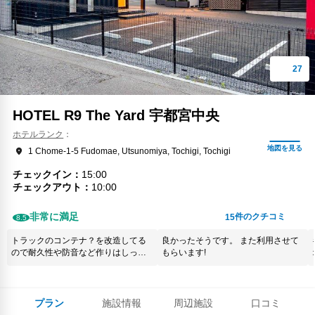
HOTEL R9 The Yard 宇都宮中央
ホテルランク
1 Chome-1-5 Fudomae, Utsunomiya, Tochigi, Tochigi
チェックイン
15:00
チェックアウト
10:00
非常に満足
件のクチコミ
15
8.5
トラックのコンテナ？を改造してる
良かったそうです。 また利用させて
ので耐久性や防音など作りはしっか
もらいます!
りしてます。 寝具や水回り、アメニ
ティも最低限準備されているので良
かったです。 主要駅から離れている
ので車を利用していない方には不便
プラン
施設情報
周辺施設
口コミ
です。