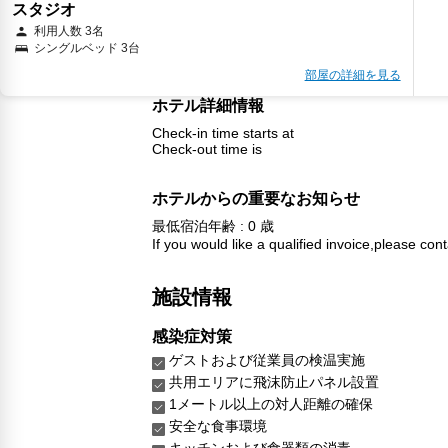
スタジオ
利用人数 3名
シングルベッド 3台
部屋の詳細を見る
ホテル詳細情報
Check-in time starts at
Check-out time is
ホテルからの重要なお知らせ
最低宿泊年齢 : 0 歳
If you would like a qualified invoice,please cont
施設情報
感染症対策
ゲストおよび従業員の検温実施
共用エリアに飛沫防止パネル設置
1メートル以上の対人距離の確保
安全な食事環境
キッチンおよび食器類の消毒