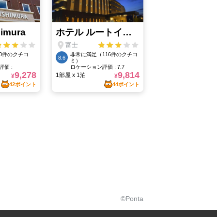
©Ponta