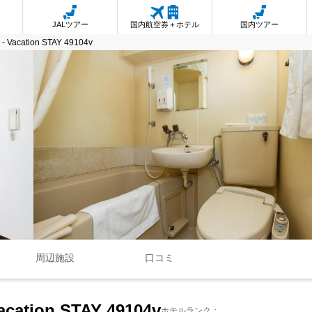
JALツアー
国内航空券＋ホテル
国内ツアー
 - Vacation STAY 49104v
周辺施設
口コミ
Vacation STAY 49104v
ホテルランク