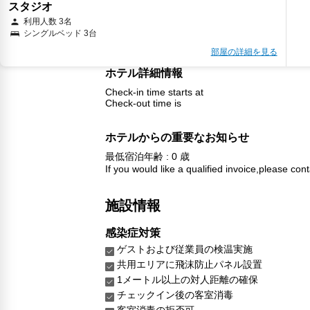
スタジオ
利用人数 3名
シングルベッド 3台
部屋の詳細を見る
ホテル詳細情報
Check-in time starts at
Check-out time is
ホテルからの重要なお知らせ
最低宿泊年齢 : 0 歳
If you would like a qualified invoice,please cont
施設情報
感染症対策
ゲストおよび従業員の検温実施
共用エリアに飛沫防止パネル設置
1メートル以上の対人距離の確保
チェックイン後の客室消毒
客室消毒の拒否可