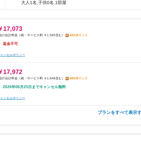
大人1名,子供0名,1部屋
￥17,073
税・サービス料 ￥1,565含む
465ポイント
返金不可
ャンセルポリシー
￥17,972
税・サービス料 ￥1,648含む
489ポイント
2026年08月25日までキャンセル無料
ャンセルポリシー
プランをすべて表示す
朝食
無料WiFi
￥18,114
税・サービス料 ￥1,661含む
493ポイント
返金不可