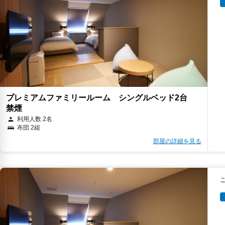
キ
キ
プレミアムファミリールーム シングルベッド2台
禁煙
利用人数 2名
キ
布団 2組
キ
部屋の詳細を見る
キ
キ