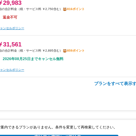
￥29,983
税・サービス料 ￥2,750含む
816ポイント
ャンセルポリシー
返金不可
朝食
無料WiFi
ャンセルポリシー
￥19,068
税・サービス料 ￥1,749含む
519ポイント
￥31,561
2026年08月25日までキャンセル無料
税・サービス料 ￥2,895含む
859ポイント
2026年08月25日までキャンセル無料
ャンセルポリシー
ャンセルポリシー
夕食
無料WiFi
プランをすべて表示す
￥20,197
朝食
無料WiFi
税・サービス料 ￥1,852含む
550ポイント
￥32,065
返金不可
税・サービス料 ￥2,941含む
873ポイント
返金不可
ャンセルポリシー
ャンセルポリシー
朝食
夕食
無料WiFi
ご案内できるプランがありません。条件を変更して再検索してください。
￥21,238
朝食
無料WiFi