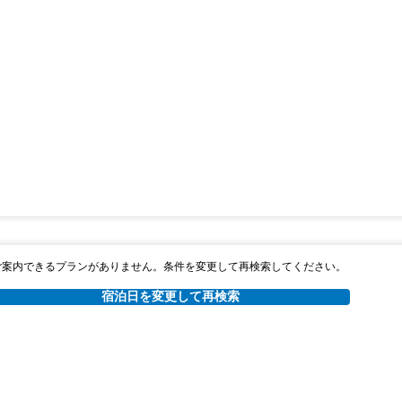
朝食
夕食
無料WiFi
￥38,312
税・サービス料 ￥3,514含む
1,043ポイント
返金不可
ャンセルポリシー
朝食
夕食
無料WiFi
￥40,328
税・サービス料 ￥3,699含む
1,098ポイント
2026年08月25日までキャンセル無料
ご案内できるプランがありません。条件を変更して再検索してください。
宿泊日を変更して再検索
ャンセルポリシー