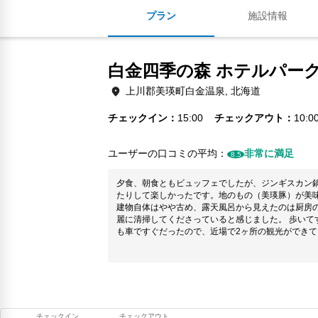
プラン
施設情報
白金四季の森 ホテルパー
上川郡美瑛町白金温泉, 北海道
チェックイン
15:00
チェックアウト
10:0
ユーザーの口コミの平均：
非常に満足
8.5
夕食、朝食ともビュッフェでしたが、ジンギスカン
たりして楽しかったです。地のもの（美瑛豚）が美
建物自体はやや古め、露天風呂から見えたのは厨房
麗に清掃してくださっていると感じました。 歩いて
も車ですぐだったので、近場で2ヶ所の観光ができ
チェックイン
チェックアウト