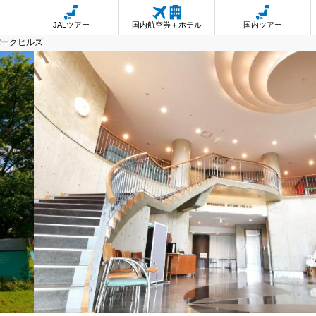
JALツアー
国内航空券＋ホテル
国内ツアー
パークヒルズ