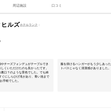
周辺施設
口コミ
クヒルズ
ホテルランク
0
鍋やチーズフォンデュがテーブルでき
服を掛けるハンガーがもう少しあった
味しくいただけたのも良かったてす。
トバスじゃなく清潔感がありました。
の裏口？のような景色でした。でも綺
すぐにしらひげ滝があり、青い池まで
てお手軽でした。