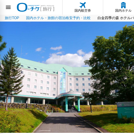
国内航空券
国内ホテル
旅行TOP
国内ホテル・旅館の宿泊格安予約・比較
白金四季の森 ホテル