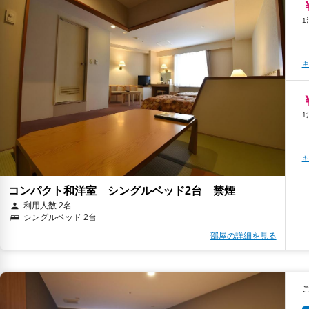
キ
キ
キ
キ
コンパクト和洋室 シングルベッド2台 禁煙
利用人数 2名
シングルベッド 2台
部屋の詳細を見る
キ
キ