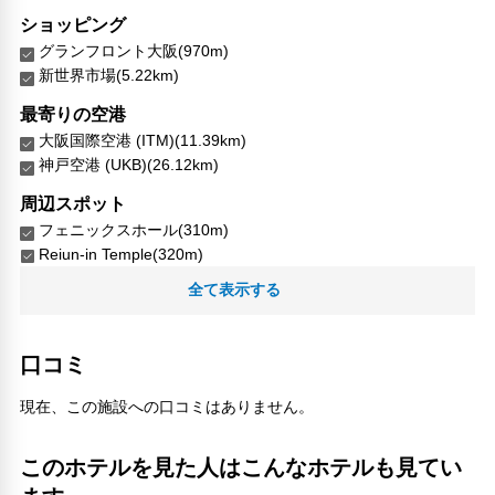
ショッピング
グランフロント大阪(970m)
新世界市場(5.22km)
最寄りの空港
大阪国際空港 (ITM)(11.39km)
神戸空港 (UKB)(26.12km)
周辺スポット
フェニックスホール(310m)
Reiun-in Temple(320m)
YODギャラリー(210m)
全て表示する
ZINO UMEDA(320m)
お初天神(280m)
お初天神通り(460m)
口コミ
アメリカ合衆国総領事館(360m)
大阪府警察コミュニティープラザ(330m)
現在、この施設への口コミはありません。
太融寺(270m)
常に(240m)
このホテルを見た人はこんなホテルも見てい
梅田停車場跡(420m)
クラブピカデリー梅田大阪(280m)