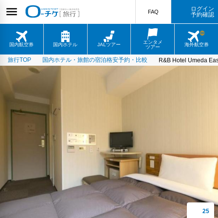
ログイン
FAQ
予約確認
エンタメ
国内航空券
国内ホテル
JALツアー
海外航空券
ツアー
旅行TOP
国内ホテル・旅館の宿泊格安予約・比較
R&B Hotel Umeda East