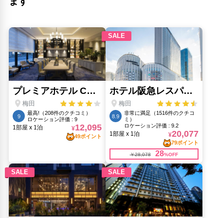
ます
泉の廣場(340m)
西福寺(180m)
阪急東通り(380m)
難波神明社(60m)
霊雲院(320m)
露天神社(280m)
龍渕寺(160m)
龍王大神(280m)
人気スポット
ユニバーサル・スタジオ・ジャパン(7.56km)
大阪城公園(2.48km)
大阪城天守閣(2.81km)
大阪水族館 海遊館(8.48km)
心斎橋筋(3.22km)
梅田スカイビル 空中庭園展望台(1.37km)
通天閣(5.23km)
道頓堀(3.42km)
ミナミ（難波）(2.19km)
黒門市場(3.82km)