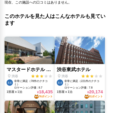
現在、この施設への口コミはありません。
幡ヶ谷不動尊(560m)
新国立劇場(760m)
このホテルを見た人はこんなホテルも見てい
東京オペラシティ(830m)
東京オペラシティ アートギャラリー(750m)
ます
熊野神社(1.08km)
西新宿五丁目駅(770m)
人気スポット
上野恩賜公園(9.29km)
外源堂(11.12km)
新宿御苑(2.86km)
明治神宮(2.15km)
東京タワー(6.76km)
東京スカイツリー(12.28km)
東京都庁展望室(1.32km)
浅草(11.12km)
浅草寺(11.19km)
渋谷交差点(3.51km)
銀座(8.23km)
銀座コリドー街(8.23km)