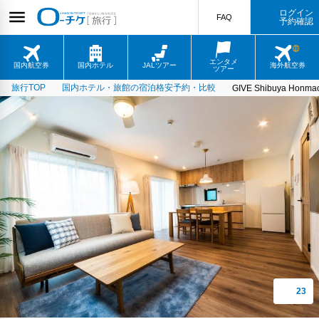
ログイン
FAQ
予約確認
エンタメ
国内航空券
国内ホテル
JALツアー
海外航空券
ツアー
旅行TOP
国内ホテル・旅館の宿泊格安予約・比較
GIVE Shibuya Honma