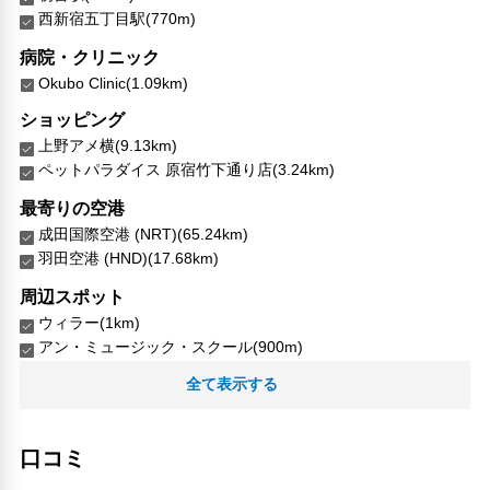
西新宿五丁目駅(770m)
病院・クリニック
Okubo Clinic(1.09km)
ショッピング
上野アメ横(9.13km)
ペットパラダイス 原宿竹下通り店(3.24km)
最寄りの空港
成田国際空港 (NRT)(65.24km)
羽田空港 (HND)(17.68km)
周辺スポット
ウィラー(1km)
アン・ミュージック・スクール(900m)
An Music School(900m)
全て表示する
Nakano-Shimbashi Subway Station(880m)
Nishi-shinjuku-gochome Subway Station(770m)
NTTインターコミュニケーションセンター(820m)
口コミ
中野新橋駅(880m)
初台駅(860m)