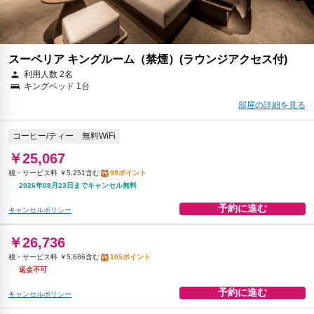
スーペリア キングルーム（禁煙）(ラウンジアクセス付)
利用人数 2名
キングベッド 1台
部屋の詳細を見る
コーヒー/ティー
無料WiFi
￥25,067
税・サービス料 ￥5,251含む
99ポイント
2026年08月23日までキャンセル無料
予約に進む
キャンセルポリシー
￥26,736
税・サービス料 ￥5,686含む
105ポイント
返金不可
予約に進む
キャンセルポリシー