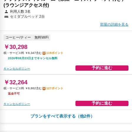
(ラウンジアクセス付)
利用人数 3名
セミダブルベッド 2台
部屋の詳細を見る
コーヒー/ティー
無料WiFi
￥30,298
税・サービス料 ￥6,347含む
119ポイント
2026年08月23日までキャンセル無料
予約に進む
キャンセルポリシー
￥32,264
税・サービス料 ￥6,862含む
127ポイント
返金不可
予約に進む
キャンセルポリシー
プランをすべて表示する（他2件）
朝食
コーヒー/ティー
無料WiFi
￥32,345