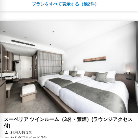
プランをすべて表示する（他2件）
朝食
コーヒー/ティー
無料WiFi
￥27,115
税・サービス料 ￥5,680含む
107ポイント
2026年08月23日までキャンセル無料
予約に進む
キャンセルポリシー
朝食
無料WiFi
￥28,899
税・サービス料 ￥6,146含む
113ポイント
返金不可
予約に進む
キャンセルポリシー
スーペリア ツインルーム（3名・禁煙）(ラウンジアクセス
付)
利用人数 3名
セミダブルベッド 2台