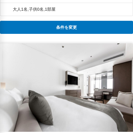
大人1名,子供0名,1部屋
条件を変更