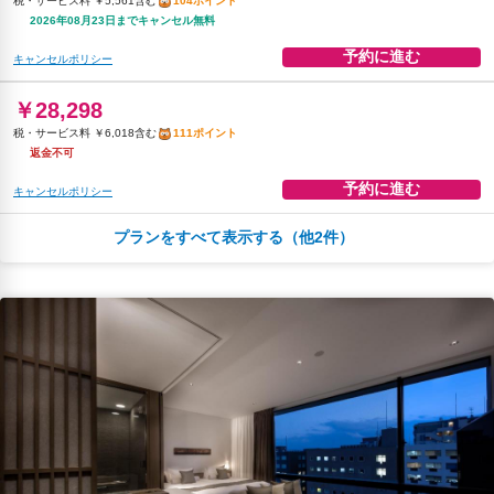
税・サービス料 ￥5,561含む
104ポイント
2026年08月23日までキャンセル無料
予約に進む
キャンセルポリシー
￥28,298
税・サービス料 ￥6,018含む
111ポイント
返金不可
予約に進む
キャンセルポリシー
プランをすべて表示する（他2件）
朝食
コーヒー/ティー
無料WiFi
￥28,576
税・サービス料 ￥5,987含む
112ポイント
2026年08月23日までキャンセル無料
予約に進む
キャンセルポリシー
朝食
無料WiFi
￥30,461
税・サービス料 ￥6,479含む
119ポイント
返金不可