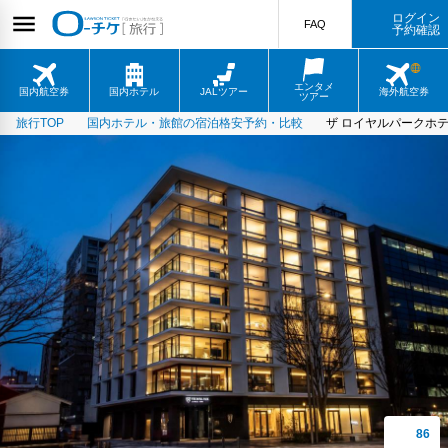
ログイン
FAQ
予約確認
エンタメ
国内航空券
国内ホテル
JALツアー
海外航空券
ツアー
旅行TOP
国内ホテル・旅館の宿泊格安予約・比較
ザ ロイヤルパークホテ