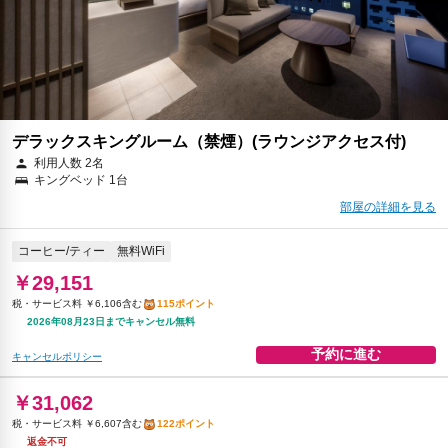
予約に進む
キャンセルポリシー
デラックスキングルーム（禁煙）(ラウンジアクセス付)
利用人数 2名
キングベッド 1台
部屋の詳細を見る
コーヒー/ティー
無料WiFi
￥29,151
税・サービス料 ￥6,106含む
115ポイント
2026年08月23日までキャンセル無料
予約に進む
キャンセルポリシー
￥31,062
税・サービス料 ￥6,607含む
122ポイント
返金不可