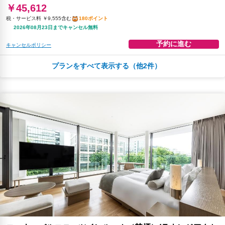
￥45,612
税・サービス料 ￥9,555含む
180ポイント
2026年08月23日までキャンセル無料
予約に進む
キャンセルポリシー
プランをすべて表示する（他2件）
￥46,503
税・サービス料 ￥9,891含む
183ポイント
返金不可
予約に進む
キャンセルポリシー
朝食
無料WiFi
￥48,666
税・サービス料 ￥10,351含む
191ポイント
返金不可
予約に進む
キャンセルポリシー