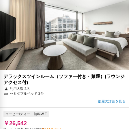
朝食
無料WiFi
￥30,101
税・サービス料 ￥6,402含む
118ポイント
返金不可
予約に進む
キャンセルポリシー
デラックスツインルーム（ソファー付き・禁煙）(ラウンジ
アクセス付)
利用人数 2名
セミダブルベッド 2台
部屋の詳細を見る
コーヒー/ティー
無料WiFi
￥26,542