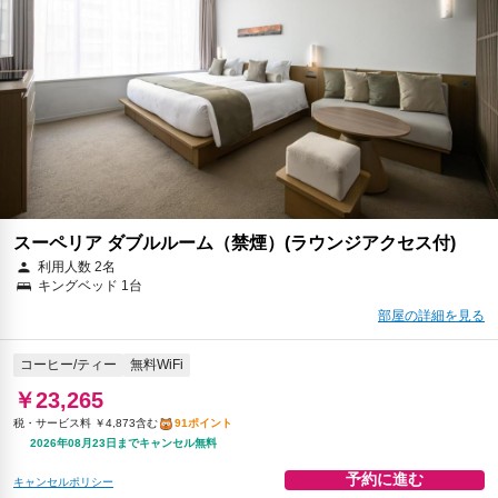
￥26,136
税・サービス料 ￥5,559含む
102ポイント
返金不可
予約に進む
キャンセルポリシー
スーペリア ダブルルーム（禁煙）(ラウンジアクセス付)
利用人数 2名
キングベッド 1台
部屋の詳細を見る
コーヒー/ティー
無料WiFi
￥23,265
税・サービス料 ￥4,873含む
91ポイント
2026年08月23日までキャンセル無料
予約に進む
キャンセルポリシー