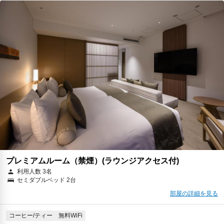
税・サービス料 ￥6,776含む
127ポイント
2026年08月23日までキャンセル無料
予約に進む
キャンセルポリシー
朝食
無料WiFi
￥34,427
税・サービス料 ￥7,322含む
135ポイント
返金不可
予約に進む
キャンセルポリシー
プレミアムルーム（禁煙）(ラウンジアクセス付)
利用人数 3名
セミダブルベッド 2台
部屋の詳細を見る
コーヒー/ティー
無料WiFi