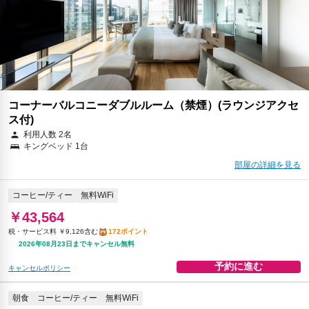
税・サービス料 ￥7,744含む
143ポイント
返金不可
予約に進む
キャンセルポリシー
コーナーバルコニーダブルルーム（禁煙）(ラウンジアクセ
ス付)
利用人数 2名
キングベッド 1台
部屋の詳細を見る
コーヒー/ティー
無料WiFi
￥43,564
税・サービス料 ￥9,126含む
172ポイント
2026年08月23日までキャンセル無料
予約に進む
キャンセルポリシー
朝食
コーヒー/ティー
無料WiFi