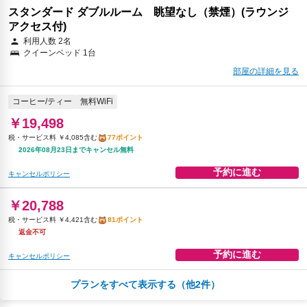
スタンダード ダブルルーム 眺望なし（禁煙）(ラウンジ
アクセス付)
利用人数 2名
クイーンベッド 1台
部屋の詳細を見る
コーヒー/ティー
無料WiFi
￥19,498
税・サービス料 ￥4,085含む
77ポイント
2026年08月23日までキャンセル無料
予約に進む
キャンセルポリシー
￥20,788
税・サービス料 ￥4,421含む
81ポイント
返金不可
予約に進む
キャンセルポリシー
プランをすべて表示する（他2件）
朝食
コーヒー/ティー
無料WiFi