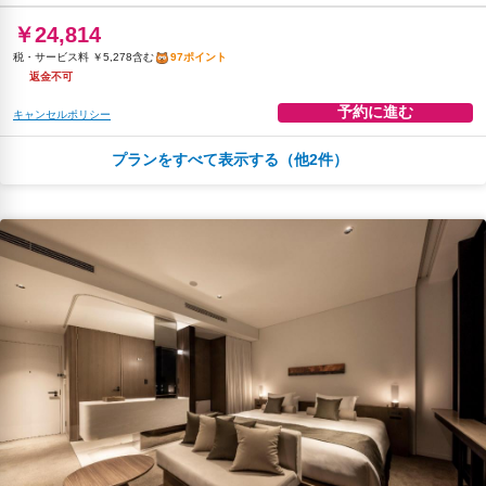
￥24,814
税・サービス料 ￥5,278含む
97ポイント
返金不可
予約に進む
キャンセルポリシー
プランをすべて表示する（他2件）
朝食
コーヒー/ティー
無料WiFi
￥25,313
税・サービス料 ￥5,303含む
100ポイント
2026年08月23日までキャンセル無料
予約に進む
キャンセルポリシー
朝食
無料WiFi
￥26,977
税・サービス料 ￥5,738含む
106ポイント
返金不可
予約に進む
キャンセルポリシー