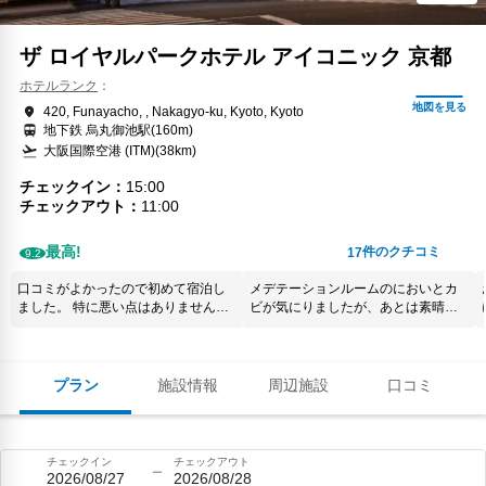
ザ ロイヤルパークホテル アイコニック 京都
ホテルランク
420, Funayacho, , Nakagyo-ku, Kyoto, Kyoto
地下鉄 烏丸御池駅(160m)
大阪国際空港 (ITM)(38km)
チェックイン
15:00
チェックアウト
11:00
最高!
件のクチコミ
17
9.2
口コミがよかったので初めて宿泊し
メデテーションルームのにおいとカ
ました。 特に悪い点はありません
ビが気にりましたが、あとは素晴ら
が、お部屋やスタッフの応対は料金
しい。おすすめします
を考慮するとまあ当たり前と言って
もよいかと思います。
プラン
施設情報
周辺施設
口コミ
チェックイン
チェックアウト
2026/08/27
2026/08/28