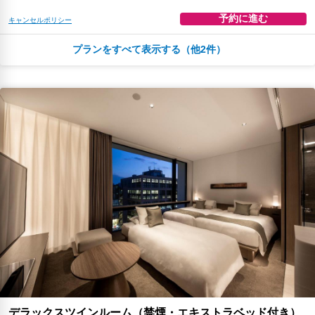
予約に進む
キャンセルポリシー
プランをすべて表示する（他2件）
朝食
コーヒー/ティー
無料WiFi
￥31,199
税・サービス料 ￥6,536含む
123ポイント
2026年08月23日までキャンセル無料
予約に進む
キャンセルポリシー
朝食
無料WiFi
￥33,285
税・サービス料 ￥7,079含む
131ポイント
返金不可
予約に進む
キャンセルポリシー
デラックスツインルーム（禁煙・エキストラベッド付き）