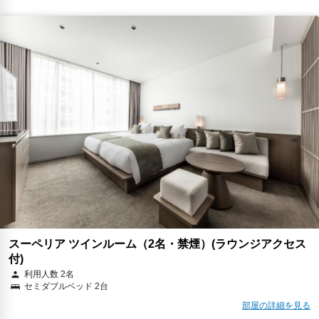
￥21,545
税・サービス料 ￥4,513含む
85ポイント
2026年08月23日までキャンセル無料
予約に進む
キャンセルポリシー
朝食
無料WiFi
￥22,951
税・サービス料 ￥4,881含む
90ポイント
返金不可
予約に進む
キャンセルポリシー
スーペリア ツインルーム（2名・禁煙）(ラウンジアクセス
付)
利用人数 2名
セミダブルベッド 2台
部屋の詳細を見る